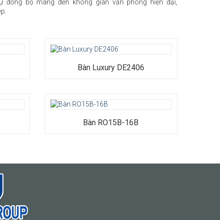
ự đồng bộ mang đến không gian văn phòng hiện đại,
p.
Bàn Luxury DE2406
Bàn RO15B-16B