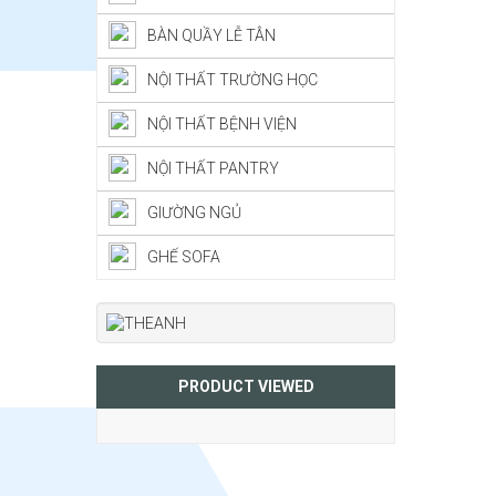
BÀN QUẦY LỄ TÂN
NỘI THẤT TRƯỜNG HỌC
NỘI THẤT BỆNH VIỆN
NỘI THẤT PANTRY
GIƯỜNG NGỦ
GHẾ SOFA
PRODUCT VIEWED