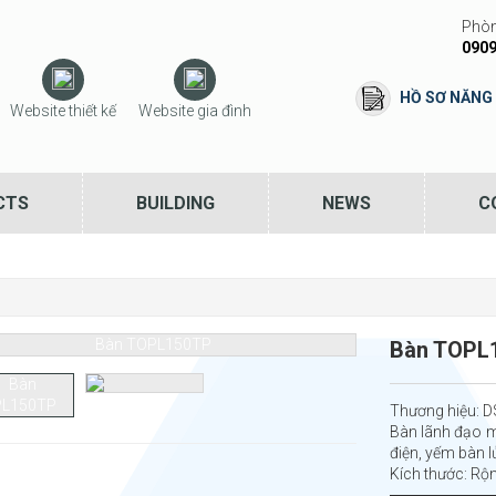
Phòn
0909
HỒ SƠ NĂNG
Website thiết kế
Website gia đình
CTS
BUILDING
NEWS
C
Bàn TOPL
Thương hiệu: 
Bàn lãnh đạo m
điện, yếm bàn 
Kích thước: Rộ