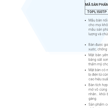
MÃ SẢN PHẨ
TOPL150TP
Mẫu bàn nổi 
cho mọi khô
mẫu sản phẩ
lượng và chứ
Bàn được gia
xước, chống 
Mặt bàn yếm
bằng sắt sơn
thẩm mỹ cho
Mặt bàn có n
bị điện tử cũ
cao hiệu suấ
Bàn tích hợp
mở vô cùng t
nhân... khỏi
gàng.
Sản phẩm có 