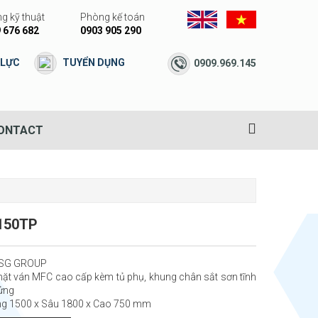
g kỹ thuật
Phòng kế toán
 676 682
0903 905 290
 LỰC
TUYỂN DỤNG
0909.969.145
ONTACT
150TP
DSG GROUP
ặt ván MFC cao cấp kèm tủ phụ, khung chân sắt sơn tĩnh
lửng
ng 1500 x Sâu 1800 x Cao 750 mm