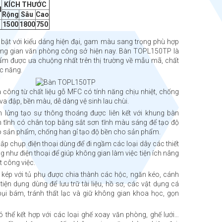
KÍCH THƯỚC
M
Rộng
Sâu
Cao
1500
1800
750
bật với kiểu dáng hiện đại, gam màu sang trọng phù hợp
ng gian văn phòng công sở hiện nay. Bàn TOPL150TP là
m được ưa chuộng nhất trên thị trường về mẫu mã, chất
c năng.
 công từ chất liệu gỗ MFC có tính năng chịu nhiệt, chống
va đập, bền màu, dễ dàng vệ sinh lau chùi.
 lửng tạo sự thông thoáng được liên kết với khung bàn
 tĩnh có chân top bằng sắt sơn tĩnh màu sáng để tạo độ
 sản phẩm, chống han gỉ tạo độ bền cho sản phẩm.
ắp chụp điện thoại dùng để đi ngầm các loại dây các thiết
ng như điện thoại để giúp không gian làm việc tiện ích nâng
t công việc.
 kép với tủ phụ được chia thành các hộc, ngăn kéo, cánh
iện dụng dùng để lưu trữ tài liệu, hồ sơ, các vật dụng cá
 bụi bám, tránh thất lạc và giữ không gian khoa học, gọn
thể kết hợp với các loại ghế xoay văn phòng, ghế lưới…