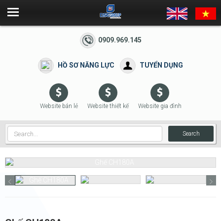
0909.969.145
HỒ SƠ NĂNG LỰC
TUYỂN DỤNG
Website bán lẻ
Website thiết kế
Website gia đình
Search