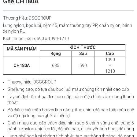
Ghế CH180A
Thương hiệu: DSGGROUP
Lưng nylon, bọc lưới, nệm 45, mâm thường, tay PP, chân nylon, bánh
xe nylon PU
Kích thước: 635 x 590 x 1090-1210
KÍCH THƯỚC
MÃ SẢN PHẨM
Rộng
Sâu
Cao
1090
CH180A
635
590
÷
1210
Thương hiệu: DSGGROUP
Ghế lưng cao, có tựa đầu bọc lưới màu chống tích nhiệt cao cấp
Tay cố định ốp nhựa đen cao cấp, cách điệu hình vòm cung thanh
thoát
Bộ điều khiển cần hơi với tính năng tăng chỉnh độ cao thấp của ghế
và độ ngả lưng của ghế rất tiện lợi
Chân nhựa cao cấp cách điệu hình sao 5 cánh vững chãi cùng 5
bánh xe nylon chịu lực tốt, độ bền cao, di chuyển linh hoạt, dễ dàng
Lưng ghế bọc lưới chống tích nhiệt, tạo sự thông thoáng, độ cong