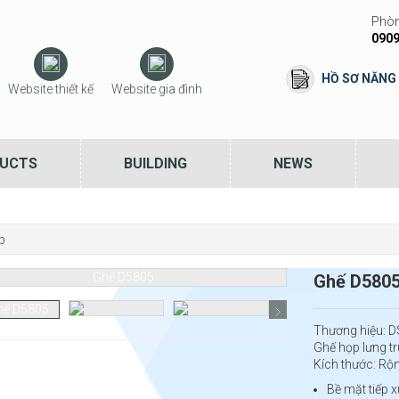
Phòn
0909
HỒ SƠ NĂNG
Website thiết kế
Website gia đình
UCTS
BUILDING
NEWS
p
Ghế D580
Thương hiệu:
Ghế họp lưng t
Kích thước: Rộ
Bề mặt tiếp x