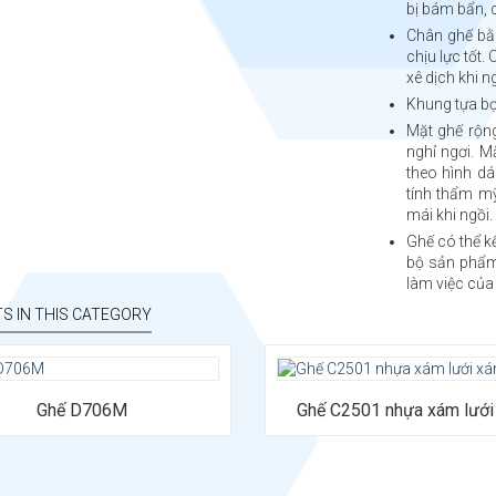
bị bám bẩn, c
Chân ghế bằ
chịu lực tốt.
xê dịch khi 
Khung tựa bọ
Mặt ghế rộng
nghỉ ngơi. 
theo hình dá
tính thẩm m
mái khi ngồi.
Ghế có thể k
bộ sản phẩm
làm việc của
S IN THIS CATEGORY
áng: Ghế chân quỳ lưng trung.
Chất liệu: khung nhựa xám - đệm 
iệu: đệm bọc lưới xốp, lưng lưới
lưới màu xám; chân thép mạ hoặc 
Ghế D706M
Ghế C2501 nhựa xám lướ
sắt, tay ốp nhựa
sơn tĩnh điện.
hước: Bảo hành 12 tháng.
Bảo hành: 24 tháng