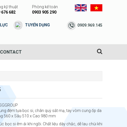
g kỹ thuật
Phòng kế toán
 676 682
0903 905 290
 LỰC
TUYỂN DỤNG
0909.969.145
CONTACT
5
 DSGGROUP
rung đệm tựa bọc si, chân quỳ sắt mạ, tay vòm cung ốp da
ng 560 x Sâu 510 x Cao 980 mm
úc bọc si êm ái khi ngồi. Chất liệu dày chắc, dễ lau chùi khi