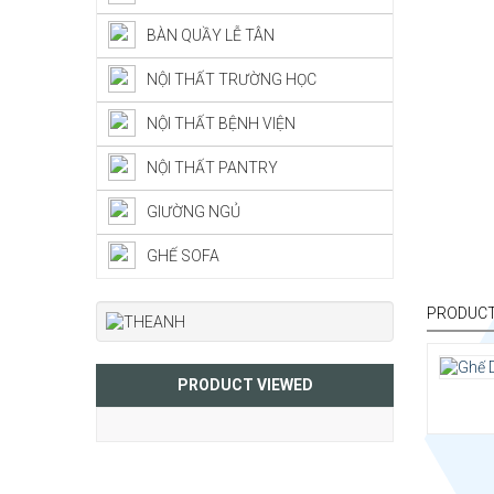
BÀN QUẦY LỄ TÂN
NỘI THẤT TRƯỜNG HỌC
NỘI THẤT BỆNH VIỆN
NỘI THẤT PANTRY
GIƯỜNG NGỦ
GHẾ SOFA
PRODUCT
Kiểu d
PRODUCT VIEWED
Chất l
khung 
Kích t