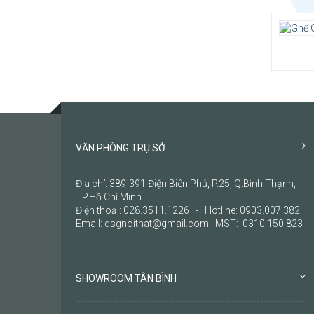
Thươn
Kiểu d
họp
Chất l
giãn 4
Khung
sơn đe
VĂN PHÒNG TRỤ SỞ
Địa chỉ: 389-391 Điện Biên Phủ, P.25, Q.Bình Thạnh,
TP.Hồ Chí Minh
Điện thoại: 028.3511.1226 - Hotline: 0903.007.382
Email: dsgnoithat@gmail.com MST: 0310 150 823
SHOWROOM TÂN BÌNH