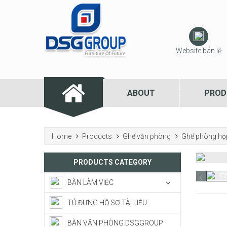
Website bán lẻ
ABOUT
PROD
Home
Products
Ghế văn phòng
Ghế phòng họ
PRODUCTS CATEGORY
BÀN LÀM VIỆC
TỦ ĐỰNG HỒ SƠ TÀI LIỆU
BÀN VĂN PHÒNG DSGGROUP