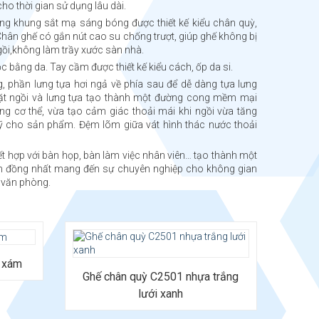
ho thời gian sử dụng lâu dài.
ng khung sắt mạ sáng bóng được thiết kế kiểu chân quỳ,
 Chân ghế có gắn nút cao su chống trượt, giúp ghế không bị
ngồi,không làm trầy xước sàn nhà.
c bằng da. Tay cầm được thiết kế kiểu cách, ốp da si.
, phần lưng tựa hơi ngả về phía sau để dễ dàng tựa lưng
Mặt ngồi và lưng tựa tạo thành một đường cong mềm mại
ng cơ thể, vừa tạo cảm giác thoải mái khi ngồi vừa tăng
ỹ cho sản phẩm. Đệm lõm giữa vát hình thác nước thoải
ết hợp với bàn họp, bàn làm việc nhân viên… tạo thành một
 đồng nhất mang đến sự chuyên nghiệp cho không gian
 văn phòng.
tựa
Chất liệu: Khung chân thép mạ hoặc sơn
sắt
tĩnh điện chắc chắn, đệm tựa lưới thoáng
i xám
khí; khung nhựa trắng - đệm tựa lưới với
Ghế chân quỳ C2501 nhựa trắng
tay nhựa màu xanh.
lưới xanh
Bảo hành: 24 tháng