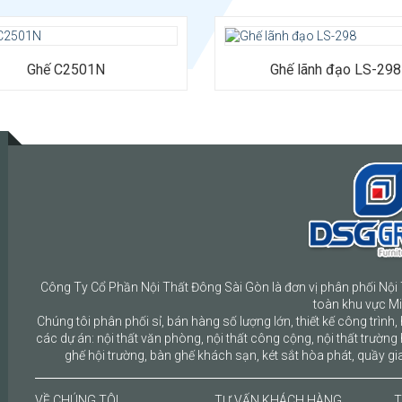
g hiệu: DSGGROUP
áng: Ghế lưới chân quỳ phòng
Ghế C2501N
Ghế lãnh đạo LS-298
iệu: Tựa lưới, đệm mút bọc vải co
 chiều pha viền cam nổi bật.
 nhựa PP chắc chắn, chân quỳ
n ổn định.
Công Ty Cổ Phần Nội Thất Đông Sài Gòn là đơn vị phân phối Nội 
toàn khu vực M
Chúng tôi phân phối sỉ, bán hàng số lượng lớn, thiết kế công trình, 
các dự án: nội thất văn phòng, nội thất công cộng, nội thất trường 
ghế hội trường, bàn ghế khách sạn, két sắt hòa phát, quầy gia
VỀ CHÚNG TÔI
TƯ VẤN KHÁCH HÀNG
T