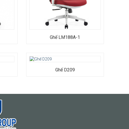
Ghế LM188A-1
 sáng
 màu
Ghế D209
ều
.
thân
i chịu
25#
x Cao