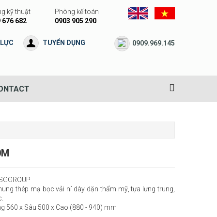
g kỹ thuật
Phòng kế toán
 676 682
0903 905 290
 LỰC
TUYỂN DỤNG
0909.969.145
ONTACT
0M
 DSGGROUP
ung thép mạ bọc vải nỉ dày dặn thẩm mỹ, tựa lưng trung,
.
ng 560 x Sâu 500 x Cao (880 - 940) mm