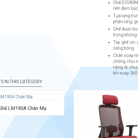
Ghế D2580M 
nên đảm bảo 
Tựa lưng tru
phần lưng, g
Ghế được bọc
trong không 
Tay ghế vịn
sáng bóng
Chân xoay n
chống chịu l
năng di chuy
khi xoay 360
S IN THIS CATEGORY
Ghế LM190A Chân Mạ
hước: Rộng 635 x Sâu 720 x Cao