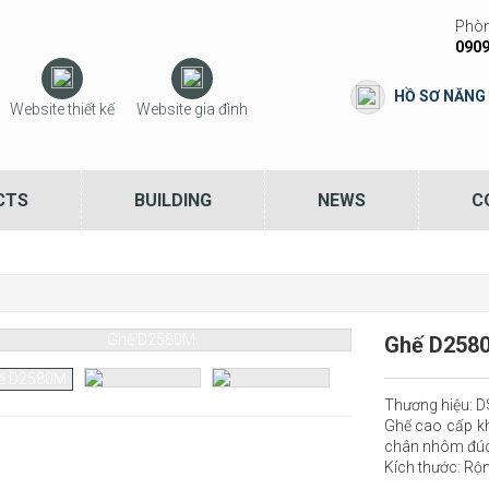
Phòn
0909
HỒ SƠ NĂNG
Website thiết kế
Website gia đình
CTS
BUILDING
NEWS
C
Ghế D258
Thương hiệu:
Ghế cao cấp kh
chân nhôm đúc
Kích thước: Rộ