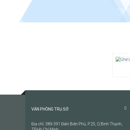
1180-
Chất l
thoáng
hình.
Màu s
Bảo hà
VĂN PHÒNG TRỤ SỞ
Địa chỉ: 389-391 Điện Biên Phủ, P.25, Q.Bình Thạnh,
TP.Hồ Chí Minh