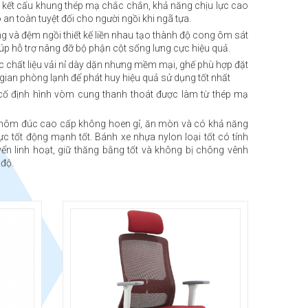
kết cấu khung thép mạ chắc chắn, khả năng chịu lực cao
an toàn tuyệt đối cho người ngồi khi ngã tựa.
ng và đệm ngồi thiết kế liền nhau tạo thành độ cong ôm sát
iúp hỗ trợ nâng đỡ bộ phận cột sống lưng cực hiệu quả.
 chất liệu vải nỉ dày dặn nhưng mềm mại, ghế phù hợp đặt
gian phòng lạnh để phát huy hiệu quả sử dụng tốt nhất
 cố định hình vòm cung thanh thoát được làm từ thép mạ
hôm đúc cao cấp không hoen gỉ, ăn mòn và có khả năng
ực tốt động mạnh tốt. Bánh xe nhựa nylon loại tốt có tính
ển linh hoạt, giữ thăng bằng tốt và không bị chông vênh
 độ.
Kiểu dáng: ghế văn phòng hiện đại
Kích thước: Rộng 730 x Sâu 720 x Cao
1150-1260 (mm)
Chất liệu: Khung ghế nhựa, lưng ghế sợi
thủy tinh bọc lưới nylon thoáng khí. Đệm
mút PU. Chân ghế làm từ hợp kim nhôm
350#. Bánh xe PU màu đen.
Bảo hành: 24 tháng.