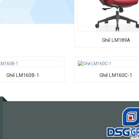
1290 (mm)
iệu: Ghế bọc vải lưới co giãn
 khí; đệm ngồi bằng mút định
 Chân ghế mạ.
ắc: đen
nh: 24 tháng.
Ghế LM189A
Kiểu dáng: Ghế chân quỳ thép mạ
bóng, khung tựa lưng bằng nylon
Ghế LM160B-1
Ghế LM160C-1
xám, bọc lưới thoáng khí có thể đi
chỉnh được mang lại sự thoải mái
Chất liệu: Nhựa siêu bền màu ghi 
thiện với sức khỏe người dùng, lướ
lực, Tay nhựa PP, khung chân loại 
dày 2.0mm mạ điện.
Kích thước: Rộng 485 x Sâu 520 
720 (mm)
Bảo hành: 24 tháng.