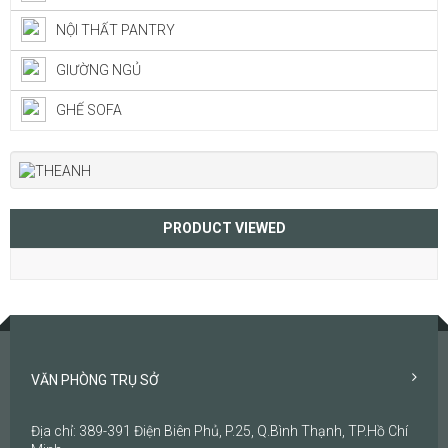
NỘI THẤT PANTRY
GIƯỜNG NGỦ
GHẾ SOFA
PRODUCT VIEWED
VĂN PHÒNG TRỤ SỞ
Địa chỉ: 389-391 Điện Biên Phủ, P.25, Q.Bình Thạnh, TP.Hồ Chí