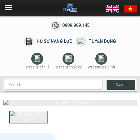
0909.969.145
HỒ SƠ NĂNG LỰC
TUYỂN DỤNG
Website bán lẻ
Website thiết kế
Website gia đình
Search