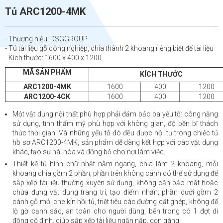
Tủ ARC1200-4MK
- Thương hiệu: DSGGROUP
- Tủ tài liệu gỗ công nghiệp, chia thành 2 khoang riêng biệt để tài liệu
- Kích thước: 1600 x 400 x 1200
MÃ SẢN PHẨM
KÍCH THƯỚC
ARC1200-4MK
1600
400
1200
ARC1200-4CK
1600
400
1200
Một vật dụng nội thất phù hợp phải đảm bảo ba yếu tố: công năng
sử dụng, tính thẩm mỹ phù hợp với không gian, độ bền bĩ thách
thức thời gian. Và những yếu tố đó đều được hội tụ trong chiếc tủ
hồ sơ ARC1200-4MK, sản phẩm dễ dàng kết hợp với các vật dụng
khác, tạo sự hài hòa và đồng bộ cho nơi làm việc.
Thiết kế tủ hình chữ nhật nằm ngang, chia làm 2 khoang, mỗi
khoang chia gồm 2 phần, phần trên không cánh có thể sử dụng để
sắp xếp tài liệu thường xuyên sử dụng, không cần bảo mật hoặc
chứa đựng vật dụng trang trí, tạo điểm nhấn; phần dưới gồm 2
cánh gỗ mở, che kín hồi tủ, triệt tiêu các đường cắt ghép, không để
lộ gờ cạnh sắc, an toàn cho người dùng, bên trong có 1 đợt di
động cố định, giúp sắp xếp tài liệu ngăn nắp, gọn gàng.