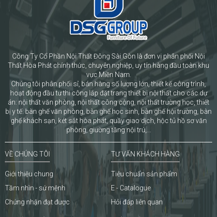
Công Ty Cổ Phần Nội Thất Đông Sài Gòn là đơn vị phân phối Nội
Thất Hòa Phát chính thức, chuyên nghiệp, uy tín hàng đầu toàn khu
vực Miền Nam.
Chúng tôi phân phối sỉ, bán hàng số lượng lớn, thiết kế công trình,
hoạt động đầu tư thi công lắp đặt trang thiết bị nội thất cho các dự
án: nội thất văn phòng, nội thất công cộng, nội thất trường học, thiết
bị y tế: bàn ghế văn phòng, bàn ghế học sinh, bàn ghế hội trường, bàn
ghế khách sạn, két sắt hòa phát, quầy giao dịch, hộc tủ hồ sơ văn
phòng, giường tầng nội trú,...
VỀ CHÚNG TÔI
TƯ VẤN KHÁCH HÀNG
Giới thiệu chung
Tiêu chuẩn sản phẩm
Tầm nhìn - sứ mệnh
E - Catalogue
Chứng nhận đạt được
Hỏi đáp liên quan