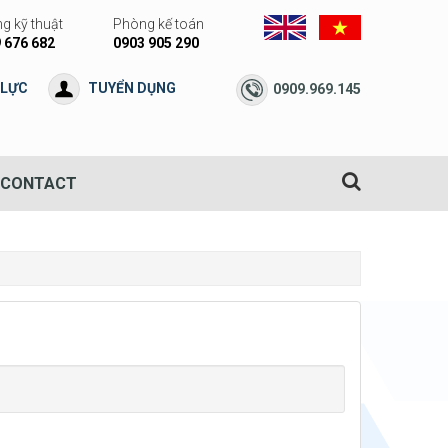
g kỹ thuật
Phòng kế toán
 676 682
0903 905 290
 LỰC
TUYỂN DỤNG
0909.969.145
CONTACT