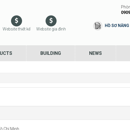
Phòn
0909
HỒ SƠ NĂNG
Website thiết kế
Website gia đình
UCTS
BUILDING
NEWS
Hồ Chí Minh