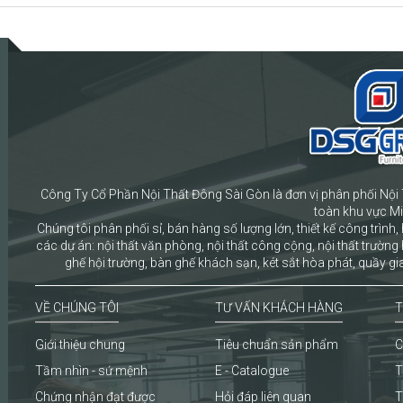
Công Ty Cổ Phần Nội Thất Đông Sài Gòn là đơn vị phân phối Nội 
toàn khu vực M
Chúng tôi phân phối sỉ, bán hàng số lượng lớn, thiết kế công trình, 
các dự án: nội thất văn phòng, nội thất công cộng, nội thất trường 
ghế hội trường, bàn ghế khách sạn, két sắt hòa phát, quầy gia
VỀ CHÚNG TÔI
TƯ VẤN KHÁCH HÀNG
T
Giới thiệu chung
Tiêu chuẩn sản phẩm
C
Tầm nhìn - sứ mệnh
E - Catalogue
T
Chứng nhận đạt được
Hỏi đáp liên quan
T