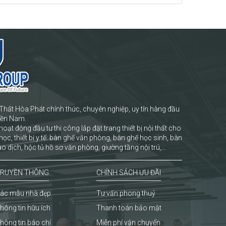
Thất Hòa Phát chính thức, chuyên nghiệp, uy tín hàng đầu
iền Nam.
hoạt động đầu tư thi công lắp đặt trang thiết bị nội thất cho
học, thiết bị y tế: bàn ghế văn phòng, bàn ghế học sinh, bàn
o dịch, hộc tủ hồ sơ văn phòng, giường tầng nội trú,...
RUYỀN THÔNG
CHÍNH SÁCH ƯU ĐÃI
ác mẫu nhà đẹp
Tư vấn phong thuỷ
hông tin hữu ích
Thanh toán bảo mật
hông tin báo chí
Miễn phí vận chuyển