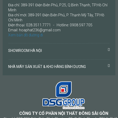
Địa chỉ: 389-391 Điện Biên Phủ, P.25, Q.Bình Thạnh, TP.Hồ Chí
Minh
Địa chỉ mới: 389-391 Điện Biên Phủ, P. Thạnh Mỹ Tây, TP.Hồ
Chí Minh
Điện thoại: 028.3511.7771 - Hotline: 0908 597 705
Email: hoaphat236@gmail.com
Xem bản đồ đường đi
SHOWROOM HÀ NỘI
NHÀ MÁY SẢN XUẤT & KHO HÀNG BÌNH DƯƠNG
CÔNG TY CỔ PHẦN NỘI THẤT ĐÔNG SÀI GÒN