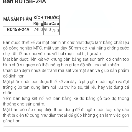
Bàn RO15B-24A
KÍCH THƯỚC
MÃ SẢN PHẨM
Rộng
Sâu
Cao
RO15B-24A
2400
900
750
Bàn được thiết kế với mặt bàn hình chữ nhật được làm bằng chất liệu
gỗ công nghiệp MFC, mặt ván dày 50mm có khả năng chống xước
nhẹ, rất dễ lau chùi với các vết bút mực, bút bi, bụi bám…
Mặt bàn được liên kết với khung bàn bằng sắt sơn tĩnh có chân top
hình chữ V ngược có thể chống han gỉ tạo độ bền cho sản phẩm
Chân bàn đệm nhựa để tránh ma sát với mặt sàn và giúp sản phẩm
cố định hơn.
Một phần chân bàn được thiết kế với dãy tủ phụ gồm các ngăn và đợt
trống giúp tận dụng làm nơi lưu trữ hồ sơ, tài liệu hay vật dụng cá
nhân...
Yếm bàn lửng kết nối với bàn bằng ke đỡ bằng gỗ tạo độ thông
thoáng cho sản phẩm.
Mặt bàn có nắp chụp điện thoại dùng để đi ngầm các loại dây các
thiết bị điện tử cũng như điện thoại để giúp không gian làm việc gọn
gàng hơn.