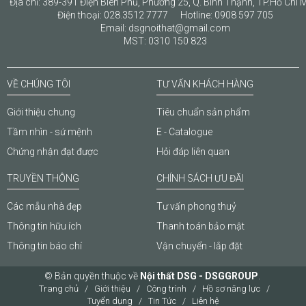
Địa chỉ: 389-391 Điện Biên Phủ, Phường 25, Q. Bình Thạnh, TP.Hồ Chí 
Điện thoại: 028.3512 7777 Hotline: 0908 597 705
Email: dsgnoithat@gmail.com
MST: 0310 150 823
VỀ CHÚNG TÔI
TƯ VẤN KHÁCH HÀNG
Giới thiệu chung
Tiêu chuẩn sản phẩm
Tầm nhìn - sứ mệnh
E - Catalogue
Chứng nhận đạt được
Hỏi đáp liên quan
TRUYỀN THÔNG
CHÍNH SÁCH ƯU ĐÃI
Các mẫu nhà đẹp
Tư vấn phong thuỷ
Thông tin hữu ích
Thanh toán bảo mật
Thông tin báo chí
Vận chuyển - lắp đặt
© Bản quyền thuộc về
Nội thất DSG - DSGGROUP
.
Trang chủ
Giới thiệu
Công trình
Hồ sơ năng lực
Tuyển dụng
Tin Tức
Liên hệ