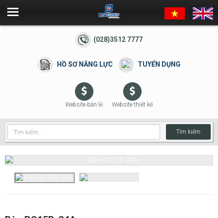
(028)3512 7777
HỒ SƠ NĂNG LỰC
TUYỂN DỤNG
Website bán lẻ
Website thiết kế
Tìm kiếm