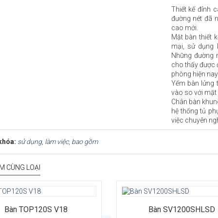
Thiết kế đỉnh 
đường nét đã 
cao mới.
Mặt bàn thiết 
mại, sử dụng 
Những đường n
cho thấy được 
phòng hiện nay
Yếm bàn lửng t
vào so với mặt
Chân bàn khung 
hệ thống tủ ph
việc chuyên ng
khóa:
sử dụng
,
làm việc
,
bao gồm
M CÙNG LOẠI
Bàn TOP120S V18
Bàn SV1200SHLSD