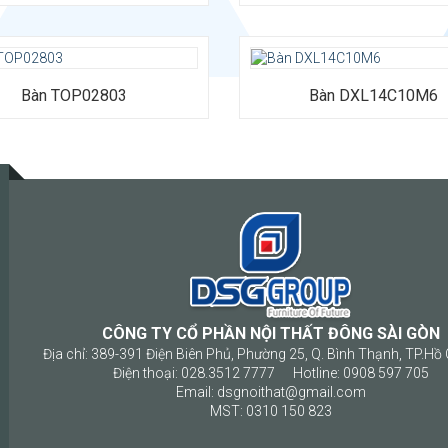
Bàn TOP02803
Bàn DXL14C10M6
CÔNG TY CỔ PHẦN NỘI THẤT ĐÔNG SÀI GÒN
Địa chỉ: 389-391 Điện Biên Phủ, Phường 25, Q. Bình Thạnh, TP.Hồ 
Điện thoại: 028.3512 7777 Hotline: 0908 597 705
Email: dsgnoithat@gmail.com
MST: 0310 150 823