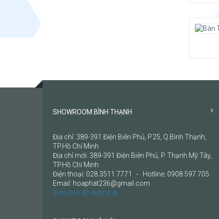
SHOWROOM BÌNH THẠNH
Địa chỉ: 389-391 Điện Biên Phủ, P.25, Q.Bình Thạnh,
TP.Hồ Chí Minh
Địa chỉ mới: 389-391 Điện Biên Phủ, P. Thạnh Mỹ Tây,
TP.Hồ Chí Minh
Điện thoại: 028.3511.7771 - Hotline: 0908 597 705
Email: hoaphat236@gmail.com
Xem bản đồ đường đi