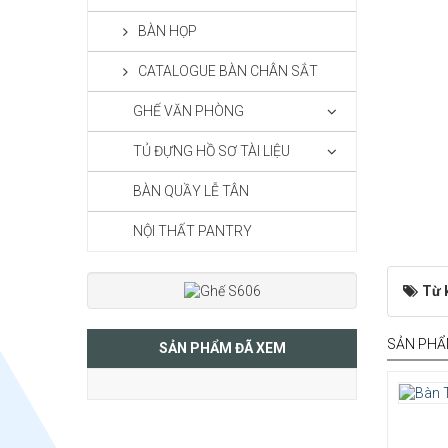
BÀN HỌP
CATALOGUE BÀN CHÂN SẮT
GHẾ VĂN PHÒNG
TỦ ĐỰNG HỒ SƠ TÀI LIỆU
BÀN QUẦY LỄ TÂN
NỘI THẤT PANTRY
Từ 
SẢN PHẨ
SẢN PHẨM ĐÃ XEM