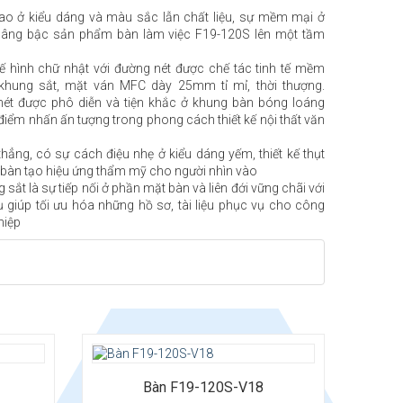
cao ở kiểu dáng và màu sắc lẫn chất liệu, sự mềm mại ở
nâng bậc sản phẩm bàn làm việc F19-120S lên một tầm
kế hình chữ nhật với đường nét được chế tác tinh tế mềm
khung sắt, mặt ván MFC dày 25mm tỉ mỉ, thời thượng.
ét được phô diễn và tiện khắc ở khung bàn bóng loáng
điểm nhấn ấn tượng trong phong cách thiết kế nội thất văn
hẳng, có sự cách điệu nhẹ ở kiểu dáng yếm, thiết kế thụt
 bàn tạo hiệu ứng thẩm mỹ cho người nhìn vào
sắt là sự tiếp nối ở phần mặt bàn và liên đới vững chãi với
ụ giúp tối ưu hóa những hồ sơ, tài liệu phục vụ cho công
hiệp
Bàn F19-120S-V18