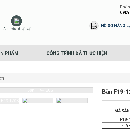
Phòng
0909
HỒ SƠ NĂNG L
Website thiết kế
ẢN PHẨM
CÔNG TRÌNH ĐÃ THỰC HIỆN
iên
Bàn F19-1
MÃ SẢ
F19-
F19