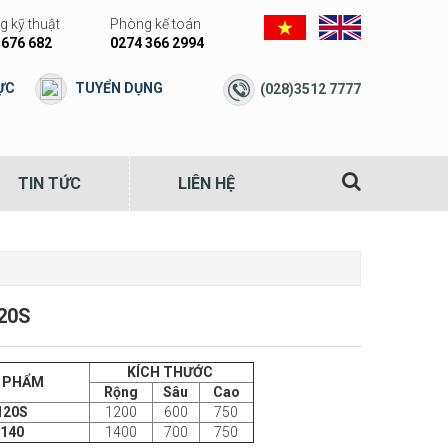
 kỹ thuật
Phòng kế toán
 676 682
0274 366 2994
ỰC
TUYỂN DỤNG
(028)3512 7777
TIN TỨC
LIÊN HỆ
20S
KÍCH THƯỚC
N PHẨM
Rộng
Sâu
Cao
120S
1200
600
750
-140
1400
700
750