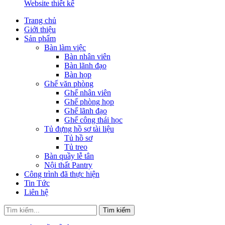
Website thiết kế
Trang chủ
Giới thiệu
Sản phẩm
Bàn làm việc
Bàn nhân viên
Bàn lãnh đạo
Bàn họp
Ghế văn phòng
Ghế nhân viên
Ghế phòng họp
Ghế lãnh đạo
Ghế công thái học
Tủ đựng hồ sơ tài liệu
Tủ hồ sơ
Tủ treo
Bàn quầy lễ tân
Nội thất Pantry
Công trình đã thực hiện
Tin Tức
Liên hệ
Tìm kiếm