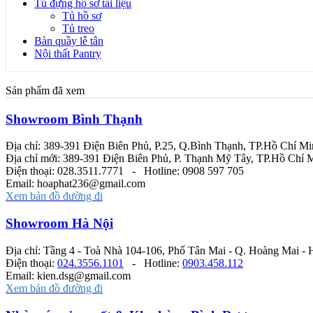
Tủ đựng hồ sơ tài liệu
Tủ hồ sơ
Tủ treo
Bàn quầy lễ tân
Nội thất Pantry
Sản phẩm đã xem
Showroom Bình Thạnh
Địa chỉ: 389-391 Điện Biên Phủ, P.25, Q.Bình Thạnh, TP.Hồ Chí M
Địa chỉ mới: 389-391 Điện Biên Phủ, P. Thạnh Mỹ Tây, TP.Hồ Chí 
Điện thoại: 028.3511.7771 - Hotline: 0908 597 705
Email: hoaphat236@gmail.com
Xem bản đồ đường đi
Showroom Hà Nội
Địa chỉ: Tầng 4 - Toà Nhà 104-106, Phố Tân Mai - Q. Hoàng Mai - 
Điện thoại:
024.3556.1101
- Hotline:
0903.458.112
Email: kien.dsg@gmail.com
Xem bản đồ đường đi