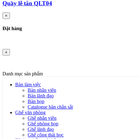
Quầy lễ tân QLT04
×
Đặt hàng
×
Danh mục sản phẩm
Bàn làm việc
Bàn nhân viên
Bàn lãnh đạo
Bàn họp
Catalogue bàn chân sắt
Ghế văn phòng
Ghế nhân viên
Ghế phòng họp
Ghế lãnh đạo
Ghế công thái học