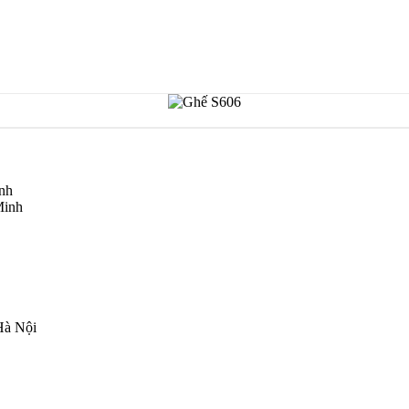
inh
Minh
Hà Nội