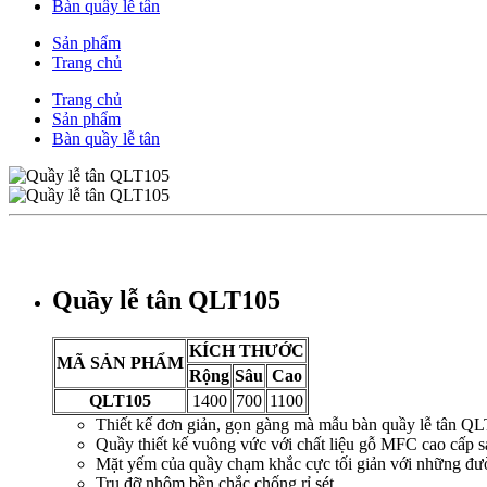
Bàn quầy lễ tân
Sản phẩm
Trang chủ
Trang chủ
Sản phẩm
Bàn quầy lễ tân
Quầy lễ tân QLT105
KÍCH THƯỚC
MÃ SẢN PHẨM
Rộng
Sâu
Cao
QLT105
1400
700
1100
Thiết kế đơn giản, gọn gàng mà mẫu bàn quầy lễ tân QLT
Quầy thiết kế vuông vức với chất liệu gỗ MFC cao cấp 
Mặt yếm của quầy chạm khắc cực tối giản với những đườn
Trụ đỡ nhôm bền chắc chống rỉ sét