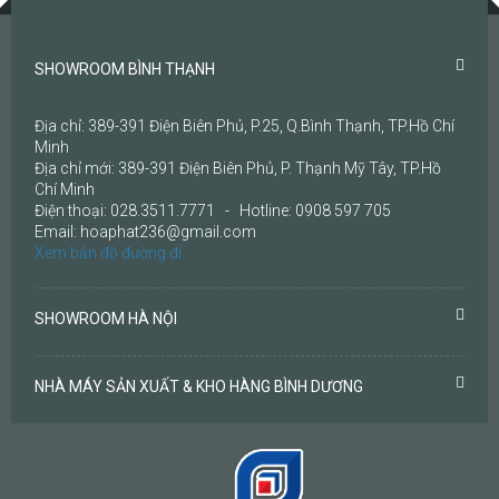
SHOWROOM BÌNH THẠNH
Địa chỉ: 389-391 Điện Biên Phủ, P.25, Q.Bình Thạnh, TP.Hồ Chí
Minh
Địa chỉ mới: 389-391 Điện Biên Phủ, P. Thạnh Mỹ Tây, TP.Hồ
Chí Minh
Điện thoại: 028.3511.7771 - Hotline: 0908 597 705
Email: hoaphat236@gmail.com
Xem bản đồ đường đi
SHOWROOM HÀ NỘI
NHÀ MÁY SẢN XUẤT & KHO HÀNG BÌNH DƯƠNG