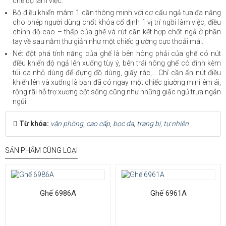
chế độ làm việc.
Bộ điều khiển mâm 1 cần thông minh với cơ cấu ngả tựa đa năng
cho phép người dùng chốt khóa cố định 1 vị trí ngồi làm việc, điều
chỉnh độ cao – thấp của ghế và rút cần kết hợp chốt ngả ở phần
tay về sau nằm thư giản như một chiếc giường cực thoải mái.
Nét đột phá tính năng của ghế là bên hông phải của ghế có nút
điều khiển độ ngả lên xuống tùy ý, bên trái hông ghế có đính kèm
túi da nhỏ dùng để đựng đồ dùng, giấy rác,... Chỉ cần ấn nút điều
khiển lên và xuống là bạn đã có ngay một chiếc giường mini êm ái,
rộng rãi hỗ trợ xương cột sống cũng như những giấc ngủ trưa ngắn
ngủi.
Từ khóa:
văn phòng
,
cao cấp
,
bọc da
,
trang bị
,
tự nhiên
SẢN PHẨM CÙNG LOẠI
Ghế 6986A
Ghế 6961A