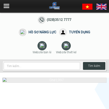
(028)3512 7777
HỒ SƠ NĂNG LỰC
TUYỂN DỤNG
Website bán lẻ
Website thiết kế
Tìm kiếm