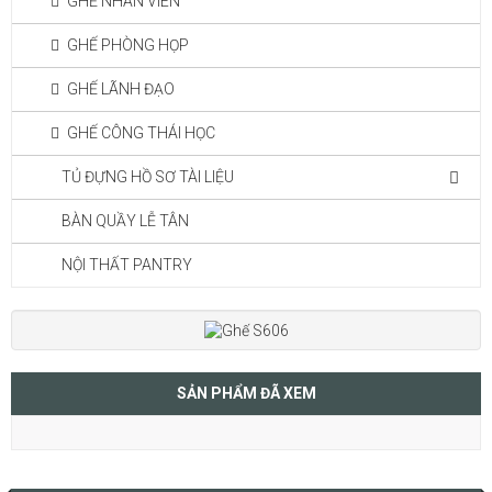
GHẾ NHÂN VIÊN
GHẾ PHÒNG HỌP
GHẾ LÃNH ĐẠO
GHẾ CÔNG THÁI HỌC
TỦ ĐỰNG HỒ SƠ TÀI LIỆU
BÀN QUẦY LỄ TÂN
NỘI THẤT PANTRY
SẢN PHẨM ĐÃ XEM