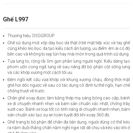
Ghế L997
Thương hiệu: DSGGROUP
Ghế sử dụng mút xốp dày bọc da thật ở bề mặt tiếp xúc và tay ghế
cũng khéo léo bọc da tạo kiểu cách ấn tượng, ưu điểm êm ái có độ
bền cao và không bị xẹp lún hay mài mòn trong quá trình sử dụng.
Tựa lưng to, rộng rãi ôm gọn phần lưng người ngồi. Kiểu dáng tạo
phom uốn cong ngã lưng về sau nâng đỡ bộ phận cột sống lưng
và các khớp xương một cách tối ưu.
Đệm ngồi kết cấu vừa khớp với khung xương chậu, đồng thời mặt
ghế hơi dốc ngược về sau có tác dụng cố định tư thế ngồi, hạn chế
chống trượt về trước.
Chân ghế xoay được làm bằng thép mạ sáng bóng cao cấp, bánh
xe di chuyển nhanh nhẹn và bám sàn chuẩn xác nhất, chống trầy
xướt cao. Bánh xe loại tốt có tính năng di chuyển nhanh nhẹn, bám
sàn chuẩn xác tạo sự an toàn tuyệt đối khi xoay 360 độ.
Ghế trang bị bộ phận để chân đa tiện dụng, người dùng có thể kéo
ra nằm duỗi thẳng chân nằm nghỉ ngơi rất dễ chịu và kéo vào khi ở