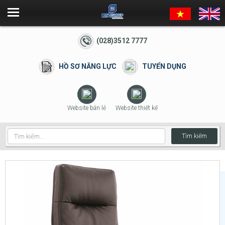
(028)3512 7777
HỒ SƠ NĂNG LỰC
TUYỂN DỤNG
Website bán lẻ
Website thiết kế
Tìm kiếm