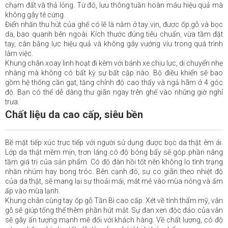
chạm đất và thả lỏng. Từ đó, lưu thông tuần hoàn máu hiệu quả mà
không gây tê cứng.
Điển nhấn thu hút của ghế có lẽ là nằm ở tay vịn, được ốp gỗ và bọc
da, bao quanh bên ngoài. Kích thước đúng tiêu chuẩn, vừa tầm đặt
tay, cân bằng lực hiệu quả và không gây vướng víu trong quá trình
làm việc.
Khung chân xoay linh hoạt đi kèm với bánh xe chịu lực, di chuyển nhẹ
nhàng mà không có bất kỳ sự bất cập nào. Bộ điều khiển sẽ bao
gồm hệ thống cần gạt, tăng chỉnh độ cao thấy và ngả hãm ở 4 góc
độ. Bạn có thể dễ dàng thư giãn ngay trên ghế vào những giờ nghỉ
trưa.
Chất liệu da cao cấp, siêu bền
Bề mặt tiếp xúc trực tiếp với người sử dụng được bọc da thật êm ái.
Lớp da thật mềm mịn, trơn láng có độ bóng bẩy sẽ góp phần nâng
tầm giá trị của sản phẩm. Có độ đàn hồi tốt nên không lo tình trạng
nhăn nhúm hay bong tróc. Bên cạnh đó, sự co giãn theo nhiệt độ
của da thật, sẽ mang lại sự thoải mái, mát mẻ vào mùa nóng và ấm
ấp vào mùa lạnh.
Khung chân cùng tay ốp gỗ Tần Bì cao cấp. Xét về tính thẩm mỹ, vân
gỗ sẽ giúp tổng thể thêm phần hút mắt. Sự đan xen độc đáo của vân
sẽ gây ấn tượng mạnh mẽ đối với khách hàng. Về chất lượng, có độ