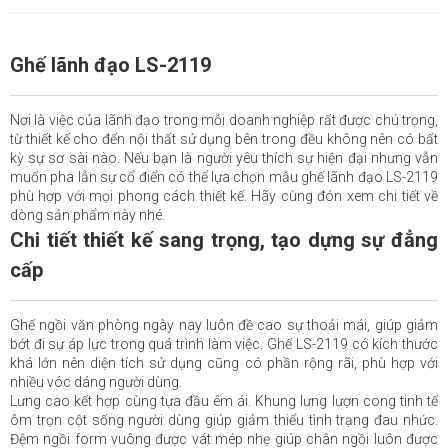
Ghế lãnh đạo LS-2119
Nơi là việc của lãnh đạo trong mỗi doanh nghiệp rất được chú trọng,
từ thiết kế cho đến nội thất sử dụng bên trong đều không nên có bất
kỳ sự sơ sài nào. Nếu bạn là người yêu thích sự hiện đại nhưng vẫn
muốn pha lẫn sự cổ điển có thể lựa chọn mẫu ghế lãnh đạo LS-2119
phù hợp với mọi phong cách thiết kế. Hãy cùng đón xem chi tiết về
dòng sản phẩm này nhé.
Chi tiết thiết kế sang trọng, tạo dựng sự đẳng
cấp
Ghế ngồi văn phòng ngày nay luôn đề cao sự thoải mái, giúp giảm
bớt đi sự áp lực trong quá trình làm việc. Ghế LS-2119 có kích thước
khá lớn nên diện tích sử dụng cũng có phần rộng rãi, phù hợp với
nhiều vóc dáng người dùng.
Lưng cao kết hợp cùng tựa đầu êm ái. Khung lưng lượn cong tinh tế
ôm trọn cột sống người dùng giúp giảm thiểu tình trạng đau nhức.
Đệm ngồi form vuông được vát mép nhẹ giúp chân ngồi luôn được