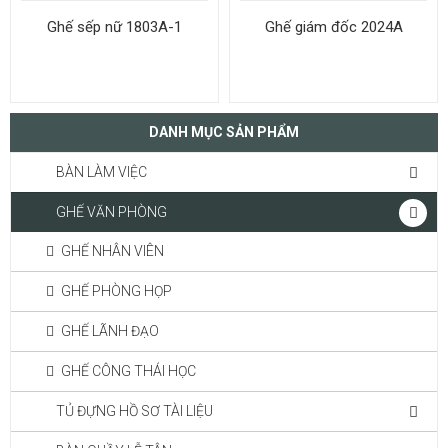
Ghế sếp nữ 1803A-1
Ghế giám đốc 2024A
DANH MỤC SẢN PHẨM
BÀN LÀM VIỆC
GHẾ VĂN PHÒNG
GHẾ NHÂN VIÊN
GHẾ PHÒNG HỌP
GHẾ LÃNH ĐẠO
GHẾ CÔNG THÁI HỌC
TỦ ĐỰNG HỒ SƠ TÀI LIỆU