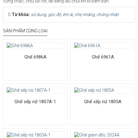
cứng chắc, chịu lực tốt, dễ dàng lau chùi khi bị bám bẩn.
Từ khóa:
sử dụng
,
góc độ
,
êm ái
,
nhẹ nhàng
,
chứng nhận
SẢN PHẨM CÙNG LOẠI
Ghế 6986A
Ghế 6961A
Ghế sếp nữ 1807A-1
Ghế sếp nữ 1805A