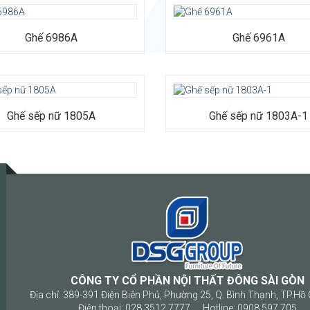
Ghế 6986A
Ghế 6961A
iệu: Da nhân tạo, đệm mút bọc PU,
ghế hợp kim nhôm cao cấp
Ghế sếp nữ 1805A
Ghế sếp nữ 1803A-1
hước: Rộng 750 x Sâu 660 x Cao
(mm)
ành: 12 tháng.
CÔNG TY CỔ PHẦN NỘI THẤT ĐÔNG SÀI GÒN
Địa chỉ: 389-391 Điện Biên Phủ, Phường 25, Q. Bình Thạnh, TP.Hồ 
Điện thoại: 028.3512 7777 Hotline: 0908 597 705