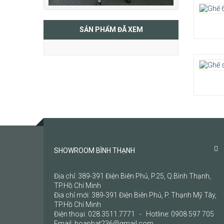
SẢN PHẨM ĐÃ XEM
Chất l
chân 
Kích t
1230 
Bảo h
SHOWROOM BÌNH THẠNH
Địa chỉ: 389-391 Điện Biên Phủ, P.25, Q.Bình Thạnh,
TP.Hồ Chí Minh
Địa chỉ mới: 389-391 Điện Biên Phủ, P. Thạnh Mỹ Tây,
TP.Hồ Chí Minh
Điện thoại: 028.3511.7771 - Hotline: 0908 597 705
Email: hoaphat236@gmail.com