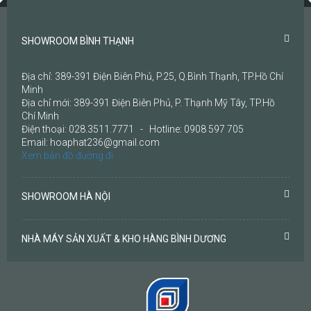
SHOWROOM BÌNH THẠNH
Địa chỉ: 389-391 Điện Biên Phủ, P.25, Q.Bình Thạnh, TP.Hồ Chí
Minh
Địa chỉ mới: 389-391 Điện Biên Phủ, P. Thạnh Mỹ Tây, TP.Hồ
Chí Minh
Điện thoại: 028.3511.7771 - Hotline: 0908 597 705
Email: hoaphat236@gmail.com
Xem bản đồ đường đi
SHOWROOM HÀ NỘI
NHÀ MÁY SẢN XUẤT & KHO HÀNG BÌNH DƯƠNG