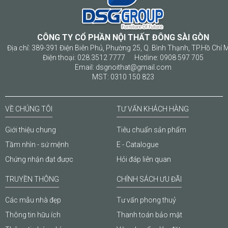
CÔNG TY CỔ PHẦN NỘI THẤT ĐÔNG SÀI GÒN
Địa chỉ: 389-391 Điện Biên Phủ, Phường 25, Q. Bình Thạnh, TP.Hồ Chí 
Điện thoại: 028.3512 7777 Hotline: 0908 597 705
Email: dsgnoithat@gmail.com
MST: 0310 150 823
VỀ CHÚNG TÔI
TƯ VẤN KHÁCH HÀNG
Giới thiệu chung
Tiêu chuẩn sản phẩm
Tầm nhìn - sứ mệnh
E - Catalogue
Chứng nhận đạt được
Hỏi đáp liên quan
TRUYỀN THÔNG
CHÍNH SÁCH ƯU ĐÃI
Các mẫu nhà đẹp
Tư vấn phong thuỷ
Thông tin hữu ích
Thanh toán bảo mật