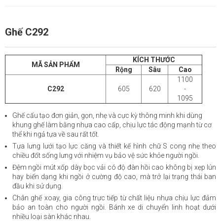
Ghế C292
KÍCH THƯỚC
MÃ SẢN PHẨM
Rộng
Sâu
Cao
1100
C292
605
620
-
1095
Ghế cấu tạo đơn giản, gọn, nhẹ và cực kỳ thông minh khi dùng
khung ghế làm bằng nhựa cao cấp, chịu lực tác động mạnh từ cơ
thể khi ngả tựa về sau rất tốt.
Tựa lưng lưới tạo lực căng và thiết kế hình chữ S cong nhẹ theo
chiều đốt sống lưng với nhiệm vụ bảo vệ sức khỏe người ngồi.
Đệm ngồi mút xốp dày bọc vải có độ đàn hồi cao không bị xẹp lún
hay biến dạng khi ngồi ở cường độ cao, mà trở lại trạng thái ban
đầu khi sử dụng.
Chân ghế xoay, gia công trực tiếp từ chất liệu nhựa chịu lực đảm
bảo an toàn cho người ngồi. Bánh xe di chuyển linh hoạt dưới
nhiều loại sàn khác nhau.