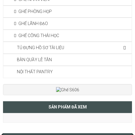
GHẾ PHÒNG HỌP
GHẾ LÃNH ĐẠO
GHẾ CÔNG THÁI HỌC
TỦ ĐỰNG HỒ SƠ TÀI LIỆU
BÀN QUẦY LỄ TÂN
NỘI THẤT PANTRY
SẢN PHẨM ĐÃ XEM