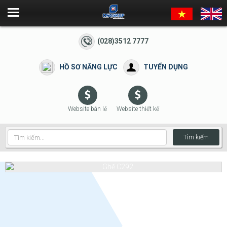
(028)3512 7777
HỒ SƠ NĂNG LỰC
TUYỂN DỤNG
Website bán lẻ
Website thiết kế
Tìm kiếm