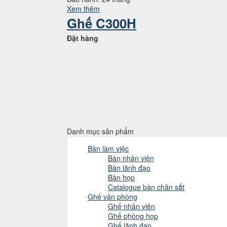
Xem thêm
Ghế C300H
Đặt hàng
Danh mục sản phẩm
Bàn làm việc
Bàn nhân viên
Bàn lãnh đạo
Bàn họp
Catalogue bàn chân sắt
Ghế văn phòng
Ghế nhân viên
Ghế phòng họp
Ghế lãnh đạo