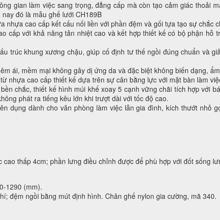
ông gian làm việc sang trọng, đẳng cấp mà còn tạo cảm giác thoải m
 nay đó là mẫu ghế lưới CH189B
ựa nhựa cao cấp kết cấu nối liền với phần đệm và gối tựa tạo sự chắc c
ao cấp với khả năng tản nhiệt cao và kết hợp thiết kế có bộ phận hỗ 
cấu trúc khung xương chậu, giúp cố định tư thế ngồi đúng chuẩn và gi
 êm ái, mềm mại không gây dị ứng da và đặc biệt không biến dạng, ẩm
từ nhựa cao cấp thiết kế dựa trên sự cân bằng lực với mặt bàn làm việ
 bền chắc, thiết kế hình múi khế xoay 5 cạnh vững chãi tích hợp với 
ng phát ra tiếng kêu lớn khi trượt dài với tốc độ cao.
ên dụng dành cho văn phòng làm việc lẫn gia đình, kích thướt nhỏ 
c cao thấp 4cm; phần lưng điều chỉnh được để phù hợp với đốt sống l
80-1290 (mm).
 khí; đệm ngồi bằng mút định hình. Chân ghế nylon gia cường, mã 340.