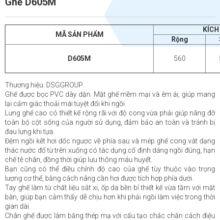
Ghế D605M
KÍCH
MÃ SẢN PHẨM
Rộng
D605M
560
Thương hiệu: DSGGROUP
Ghế được bọc PVC dày dặn. Mặt ghế mềm mại và êm ái, giúp mang
lại cảm giác thoải mái tuyệt đối khi ngồi.
Lưng ghế cao có thiết kế rộng rãi với độ cong vừa phải giúp nâng đỡ
toàn bộ cột sống của người sử dụng, đảm bảo an toàn và tránh bị
đau lưng khi tựa.
Đệm ngồi kết hơi dốc ngược về phía sau và mép ghế cong vát dạng
thác nước đổ từ trên xuống có tác dụng cố định dáng ngồi đúng, hạn
chế tê chân, đồng thời giúp lưu thông máu huyết.
Bạn cũng có thể điều chỉnh độ cao của ghế tùy thuộc vào trọng
lượng cơ thể, bằng cách nâng cần hơi được tích hợp phía dưới.
Tay ghế làm từ chất liệu sắt xi, ốp da bền bỉ thiết kế vừa tầm với mặt
bàn, giúp bạn cảm thấy dễ chịu hơn khi phải ngồi làm việc trong thời
gian dài.
Chân ghế được làm bằng thép mạ với cấu tạo chắc chắn cách điệu