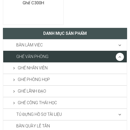
Ghế C300H
DANH MỤC SẢN PHẨM
BÀN LÀM VIỆC
GHẾ VĂN PHÒNG
GHẾ NHÂN VIÊN
GHẾ PHÒNG HỌP
GHẾ LÃNH ĐẠO
GHẾ CÔNG THÁI HỌC
TỦ ĐỰNG HỒ SƠ TÀI LIỆU
BÀN QUẦY LỄ TÂN