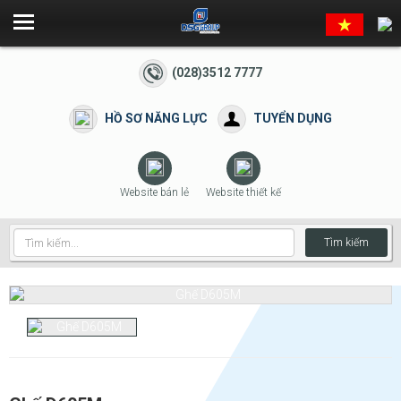
(028)3512 7777
HỒ SƠ NĂNG LỰC
TUYỂN DỤNG
Website bán lẻ
Website thiết kế
Tìm kiếm