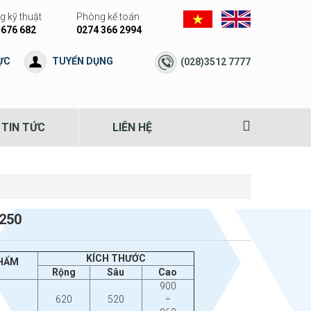
 kỹ thuật
Phòng kế toán
 676 682
0274 366 2994
ỰC
TUYỂN DỤNG
(028)3512 7777
TIN TỨC
LIÊN HỆ
C250
KÍCH THƯỚC
HẨM
Rộng
Sâu
Cao
900
620
520
÷