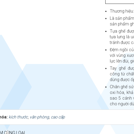
Thương hiệ
Là sản phẩm 
sản phẩm gh
Tựa ghế được
tựa lưng là 
tránh được cá
Đệm ngồi của
với vùng xươ
lực lên đùi, 
Tay ghế đượ
công từ chất
dùng được ốp
Chân ghế sử 
oxi hóa, khả
sao 5 cánh 
cho người dù
hóa:
kích thước
,
văn phòng
,
cao cấp
M CÙNG LOẠI