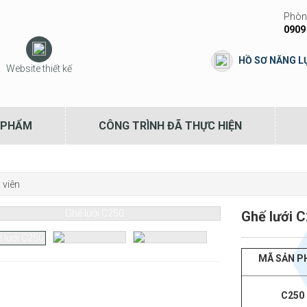
Phòng
0909
HỒ SƠ NĂNG L
Website thiết kế
 PHẨM
CÔNG TRÌNH ĐÃ THỰC HIỆN
 viên
Ghế lưới 
MÃ SẢN P
C250