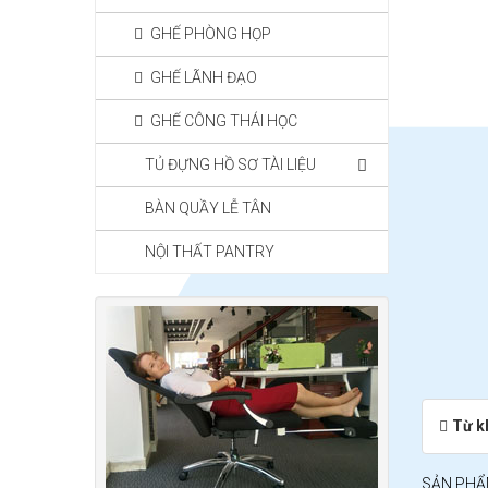
GHẾ PHÒNG HỌP
GHẾ LÃNH ĐẠO
GHẾ CÔNG THÁI HỌC
TỦ ĐỰNG HỒ SƠ TÀI LIỆU
BÀN QUẦY LỄ TÂN
NỘI THẤT PANTRY
Từ k
SẢN PHẨ