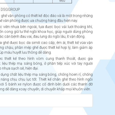
960
u: DSGGROUP
ghế văn phòng có thiết kế độc đáo và là một trong những
ế văn phòng được ưa chuộng hàng đầu hiện nay.
 viền nhựa bên ngoài, tựa được bọc vải lưới thoáng khí,
uốn cong giữ tư thế ngồi khoa học, giúp người dùng phòng
c căn bệnh đau vai, đau lưng do ngồi lâu, ít vận động.
 ghế được bọc da simili cao cấp, êm ái, thiết kế vừa vặn
ng chậu, phần mép ghế được thiết kế hợp lý, làm giảm áp
giúp máu huyết lưu thông dễ dàng.
c thiết kế theo hình vòm cung thanh thoát, được gia
 liệu thép mạ sáng bóng, ở phần tiếp xúc với tay người
 nhựa sạch sẽ, hiện đại.
dụng chất liệu thép mạ sáng bóng, chống hoen rỉ, chống
 năng chịu chịu lực tốt. Thiết kế chân ghế theo hình ngôi
với 5 bánh xe nylon được cố định bên dưới các thanh đỡ
ng dễ dàng xoay chuyển, di chuyển khắp mọi khuôn viên.