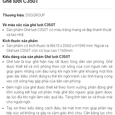
Ghế lưới C350T
Thương hiệu:
DSGGROUP
Về màu sắc của ghế lưới C350T
Sản phẩm Ghế lưới C350T có màu trắng mang vẻ đẹp thanh thoát
và tao nhã
Kích thước sản phẩm
Sản phẩm có kích thước là W610 x D560 x H1040 mm. Ngoài ra
Ghế lưới C350T còn có loại cao 1160mm
Kiểu dáng của sản phẩm Ghế lưới C350T
Ghế lưới là loại ghế hiện nay rất được lòng dân văn phòng. Ghế
được thiết kế và mô phỏng theo cột sống của con người nên sẽ
giúp giảm những cơn đau lưng khi ngồi trên ghế khoảng một thời
gian dài. Điều chỉnh đúng tư thế khi ngồi tránh các tình trạng cong
vẹo cột sống hay gặp phải của dân văn phòng.
Đệm ngồi của ghế được thiết kế theo form vuông, phần đũng ghế
lõm xuống kết hợp với phần mép ghế dốc ngược giúp giảm được
áp lực đùi khi ngồi làm việc quá lâu. Tăng tính tiện lợi và thoải mái
cho người ngồi.
Tay vịn theo kiểu dáng cách điệu, bề mặt trơn mịn giúp phần tay
tiếp xúc sẽ không ra gây ra cảm giác khó chịu. Cân bằng lực cho