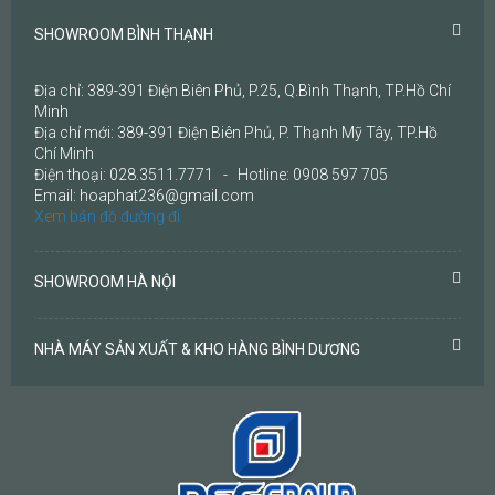
SHOWROOM BÌNH THẠNH
Địa chỉ: 389-391 Điện Biên Phủ, P.25, Q.Bình Thạnh, TP.Hồ Chí
Minh
Địa chỉ mới: 389-391 Điện Biên Phủ, P. Thạnh Mỹ Tây, TP.Hồ
Chí Minh
Điện thoại: 028.3511.7771 - Hotline: 0908 597 705
Email: hoaphat236@gmail.com
Xem bản đồ đường đi
SHOWROOM HÀ NỘI
NHÀ MÁY SẢN XUẤT & KHO HÀNG BÌNH DƯƠNG