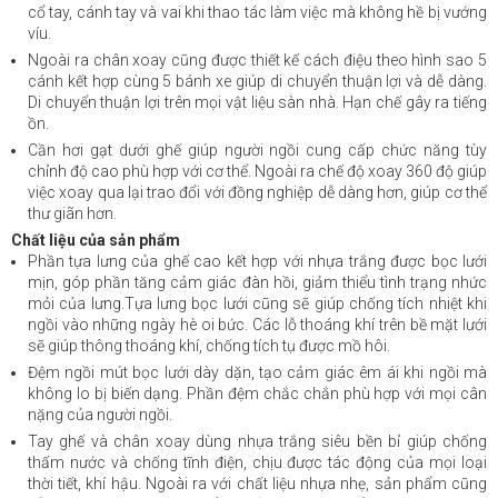
cổ tay, cánh tay và vai khi thao tác làm việc mà không hề bị vướng
víu.
Ngoài ra chân xoay cũng được thiết kế cách điệu theo hình sao 5
cánh kết hợp cùng 5 bánh xe giúp di chuyển thuận lợi và dễ dàng.
Di chuyển thuận lợi trên mọi vật liệu sàn nhà. Hạn chế gây ra tiếng
ồn.
Cần hơi gạt dưới ghế giúp người ngồi cung cấp chức năng tùy
chỉnh độ cao phù hợp với cơ thể. Ngoài ra chế độ xoay 360 độ giúp
việc xoay qua lại trao đổi với đồng nghiệp dễ dàng hơn, giúp cơ thể
thư giãn hơn.
Chất liệu của sản phẩm
Phần tựa lưng của ghế cao kết hợp với nhựa trắng được bọc lưới
mịn, góp phần tăng cảm giác đàn hồi, giảm thiểu tình trạng nhức
mỏi của lưng.Tựa lưng bọc lưới cũng sẽ giúp chống tích nhiệt khi
ngồi vào những ngày hè oi bức. Các lỗ thoáng khí trên bề mặt lưới
sẽ giúp thông thoáng khí, chống tích tụ được mồ hôi.
Đệm ngồi mút bọc lưới dày dặn, tạo cảm giác êm ái khi ngồi mà
không lo bị biến dạng. Phần đệm chắc chắn phù hợp với mọi cân
nặng của người ngồi.
Tay ghế và chân xoay dùng nhựa trắng siêu bền bỉ giúp chống
thấm nước và chống tĩnh điện, chịu được tác động của mọi loại
thời tiết, khí hậu. Ngoài ra với chất liệu nhựa nhẹ, sản phẩm cũng