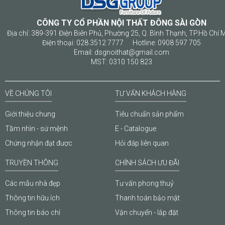
CÔNG TY CỔ PHẦN NỘI THẤT ĐÔNG SÀI GÒN
Địa chỉ: 389-391 Điện Biên Phủ, Phường 25, Q. Bình Thạnh, TP.Hồ Chí 
Điện thoại: 028.3512 7777 Hotline: 0908 597 705
Email: dsgnoithat@gmail.com
MST: 0310 150 823
VỀ CHÚNG TÔI
TƯ VẤN KHÁCH HÀNG
Giới thiệu chung
Tiêu chuẩn sản phẩm
Tầm nhìn - sứ mệnh
E - Catalogue
Chứng nhận đạt được
Hỏi đáp liên quan
TRUYỀN THÔNG
CHÍNH SÁCH ƯU ĐÃI
Các mẫu nhà đẹp
Tư vấn phong thuỷ
Thông tin hữu ích
Thanh toán bảo mật
Thông tin báo chí
Vận chuyển - lắp đặt