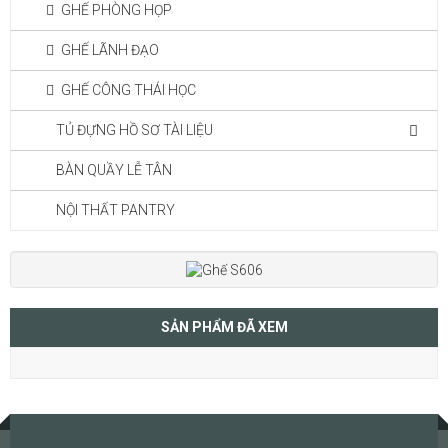
GHẾ PHÒNG HỌP
GHẾ LÃNH ĐẠO
GHẾ CÔNG THÁI HỌC
TỦ ĐỰNG HỒ SƠ TÀI LIỆU
BÀN QUẦY LỄ TÂN
NỘI THẤT PANTRY
SẢN PHẨM ĐÃ XEM