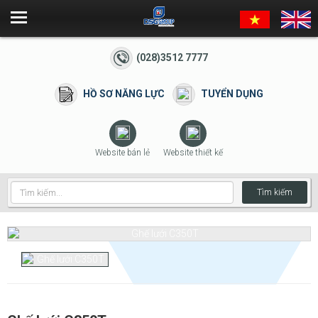
(028)3512 7777
HỒ SƠ NĂNG LỰC
TUYỂN DỤNG
Website bán lẻ
Website thiết kế
Tìm kiếm