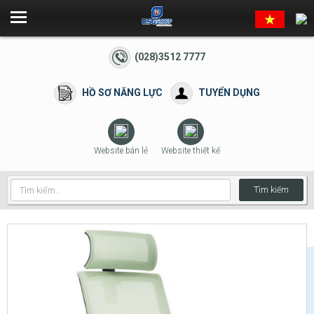
(028)3512 7777
HỒ SƠ NĂNG LỰC
TUYỂN DỤNG
Website bán lẻ
Website thiết kế
Tìm kiếm