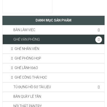
DANH MỤC SẢN PHẨM
BÀN LÀM VIỆC
GHẾ VĂN PHÒNG
GHẾ NHÂN VIÊN
GHẾ PHÒNG HỌP
GHẾ LÃNH ĐẠO
GHẾ CÔNG THÁI HỌC
TỦ ĐỰNG HỒ SƠ TÀI LIỆU
BÀN QUẦY LỄ TÂN
NỘI THẤT PANTRY