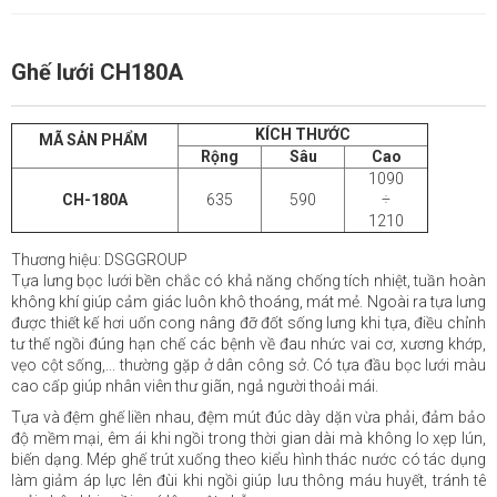
Ghế lưới CH180A
KÍCH THƯỚC
MÃ SẢN PHẨM
Rộng
Sâu
Cao
1090
CH-180A
635
590
÷
1210
Thương hiệu: DSGGROUP
Tựa lưng bọc lưới bền chắc có khả năng chống tích nhiệt, tuần hoàn
không khí giúp cảm giác luôn khô thoáng, mát mẻ. Ngoài ra tựa lưng
được thiết kế hơi uốn cong nâng đỡ đốt sống lưng khi tựa, điều chỉnh
tư thế ngồi đúng hạn chế các bệnh về đau nhức vai cơ, xương khớp,
vẹo cột sống,... thường gặp ở dân công sở. Có tựa đầu bọc lưới màu
cao cấp giúp nhân viên thư giãn, ngả người thoải mái.
Tựa và đệm ghế liền nhau, đệm mút đúc dày dặn vừa phải, đảm bảo
độ mềm mại, êm ái khi ngồi trong thời gian dài mà không lo xẹp lún,
biến dạng. Mép ghế trút xuống theo kiểu hình thác nước có tác dụng
làm giảm áp lực lên đùi khi ngồi giúp lưu thông máu huyết, tránh tê