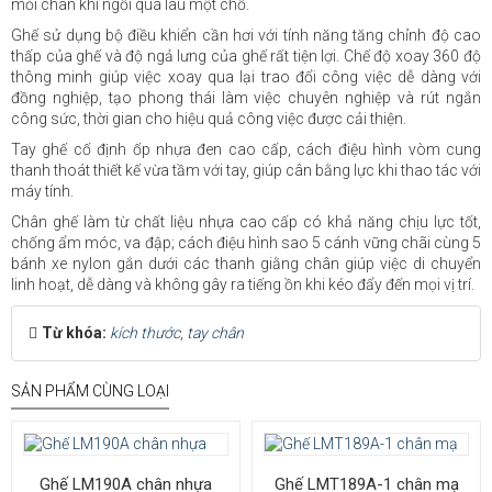
mỏi chân khi ngồi quá lâu một chỗ.
Ghế sử dụng bộ điều khiển cần hơi với tính năng tăng chỉnh độ cao
thấp của ghế và độ ngả lưng của ghế rất tiện lợi. Chế độ xoay 360 độ
thông minh giúp việc xoay qua lại trao đổi công việc dễ dàng với
đồng nghiệp, tạo phong thái làm việc chuyên nghiệp và rút ngắn
công sức, thời gian cho hiệu quả công việc được cải thiện.
Tay ghế cố định ốp nhựa đen cao cấp, cách điệu hình vòm cung
thanh thoát thiết kế vừa tầm với tay, giúp cân bằng lực khi thao tác với
máy tính.
Chân ghế làm từ chất liệu nhựa cao cấp có khả năng chịu lực tốt,
chống ẩm móc, va đập; cách điệu hình sao 5 cánh vững chãi cùng 5
bánh xe nylon gắn dưới các thanh giằng chân giúp việc di chuyển
linh hoạt, dễ dàng và không gây ra tiếng ồn khi kéo đẩy đến mọi vị trí.
Từ khóa:
kích thước
,
tay chân
SẢN PHẨM CÙNG LOẠI
Ghế LM190A chân nhựa
Ghế LMT189A-1 chân mạ