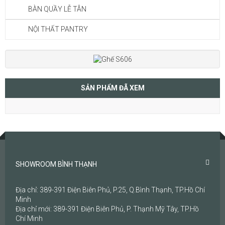
BÀN QUẦY LỄ TÂN
NỘI THẤT PANTRY
SẢN PHẨM ĐÃ XEM
SHOWROOM BÌNH THẠNH
Địa chỉ: 389-391 Điện Biên Phủ, P.25, Q.Bình Thạnh, TP.Hồ Chí
Minh
Địa chỉ mới: 389-391 Điện Biên Phủ, P. Thạnh Mỹ Tây, TP.Hồ
Chí Minh