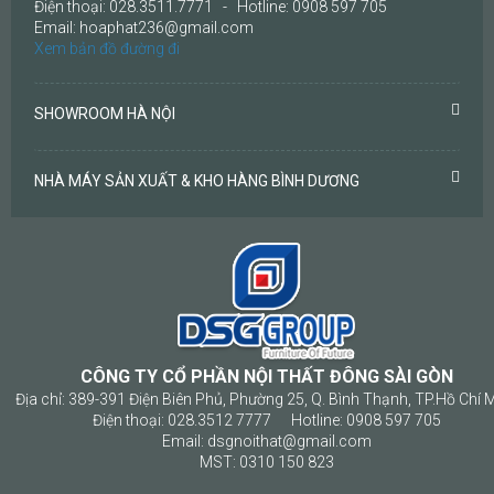
Điện thoại: 028.3511.7771 - Hotline: 0908 597 705
Email: hoaphat236@gmail.com
Xem bản đồ đường đi
SHOWROOM HÀ NỘI
NHÀ MÁY SẢN XUẤT & KHO HÀNG BÌNH DƯƠNG
CÔNG TY CỔ PHẦN NỘI THẤT ĐÔNG SÀI GÒN
Địa chỉ: 389-391 Điện Biên Phủ, Phường 25, Q. Bình Thạnh, TP.Hồ Chí 
Điện thoại: 028.3512 7777 Hotline: 0908 597 705
Email: dsgnoithat@gmail.com
MST: 0310 150 823