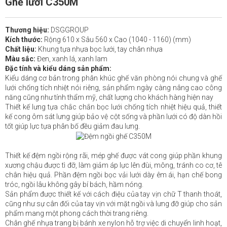
Ghế lưới C350M
Thương hiệu:
DSGGROUP
Kích thước:
Rộng 610 x Sâu 560 x Cao (1040 - 1160) (mm)
Chất liệu:
Khung tựa nhựa bọc lưới, tay chân nhựa
Màu sắc:
Đen, xanh lá, xanh lam
Đặc tính và kiểu dáng sản phẩm:
Kiểu dáng cơ bản trong phân khúc ghế văn phòng nói chung và ghế
lưới chống tích nhiệt nói riêng, sản phẩm ngày càng nâng cao công
năng cũng như tính thẩm mỹ, chất lượng cho khách hàng hiện nay
Thiết kế lưng tựa chắc chắn bọc lưới chống tích nhiệt hiệu quả, thiết
kế cong ôm sát lưng giúp bảo vệ cột sống và phần lưới có độ dàn hồi
tốt giúp lực tựa phân bố đều giảm đau lưng.
Thiết kế đệm ngồi rộng rãi, mép ghế được vát cong giúp phần khung
xương chậu được tì đỡ, làm giảm áp lực lên đùi, mông, tránh co cơ, tê
chân hiệu quả. Phần đệm ngồi bọc vải lưới dày êm ái, hạn chế bong
tróc, ngồi lâu không gây bí bách, hầm nóng.
Sản phẩm được thiết kế với cách điệu của tay vịn chữ T thanh thoát,
cũng như sự cân đối của tay vịn với mặt ngồi và lưng đỡ giúp cho sản
phẩm mang một phong cách thời trang riêng.
Chân ghế nhựa trang bị bánh xe nylon hỗ trợ việc di chuyển linh hoạt,