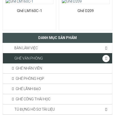
Ghế LM160C-1
Ghế D209
DANH MỤC SẢN PHẨM
BÀN LÀM VIỆC
GHẾ VĂN PHÒNG
GHẾ NHÂN VIÊN
GHẾ PHÒNG HỌP
GHẾ LÃNH ĐẠO
GHẾ CÔNG THÁI HỌC
TỦ ĐỰNG HỒ SƠ TÀI LIỆU