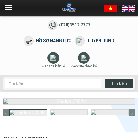
(028)3512 7777
HỒ SƠ NĂNG LỰC
TUYỂN DỤNG
Website bán lẻ
Website thiết kế
Tìm kiếm