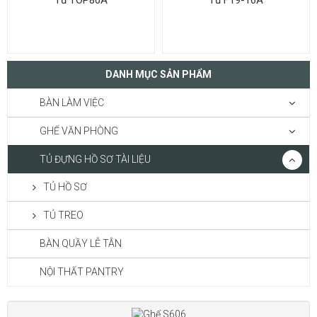
Tủ TOP80A
Tủ F19-16A
DANH MỤC SẢN PHẨM
BÀN LÀM VIỆC
GHẾ VĂN PHÒNG
TỦ ĐỰNG HỒ SƠ TÀI LIỆU
TỦ HỒ SƠ
TỦ TREO
BÀN QUẦY LỄ TÂN
NỘI THẤT PANTRY