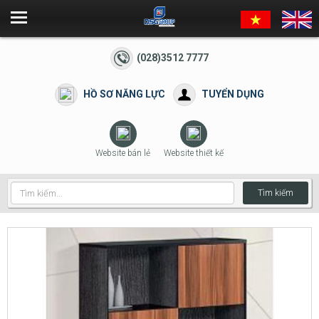
(028)3512 7777
HỒ SƠ NĂNG LỰC
TUYỂN DỤNG
Website bán lẻ
Website thiết kế
Tìm kiếm