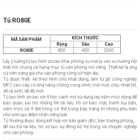
Tủ RO80E
KÍCH THƯỚC
MÃ SẢN PHẨM
Rộng
Sâu
Cao
RO80E
800
400
2000
Lấy ý tưởng từ tạo hình ziczac khai phóng sự mới lạ vào xu hướng nội
thất nói chung và hạng mục tủ văn phòng nói riêng. Thiết kế là ứng
cử viên sáng giá cho văn phòng công sở hiện đại.
Tủ được thiết kế theo hình chữ nhật đứng, làm từ gỗ công nghiệp
MFC cao cấp có khả năng chống cong vênh, mối mọt, chịu nhiệt tốt,
dễ vệ sinh, dễ độ mới
Tủ tạo hình ziczac với 4 hộc cánh mở sử dụng tay nắm móc dùng để
bảo quản, lưu trữ những file tài liệu, hồ sơ bảo mật, tránh bụi bẩn,
nấm móc và 4 đợt trống có thể trưng bày, trang trí những phụ kiện
nhỏ xinh tạo điểm nhấn riêng biệt
Tủ thường được dùng kết hợp với bàn giám đốc, bàn trưởng phòng,...
để lưu trữ tài liệu, hồ sơ tạo sự đồng bộ trẻ trung và chuyên nghiệp
cho văn phòng.