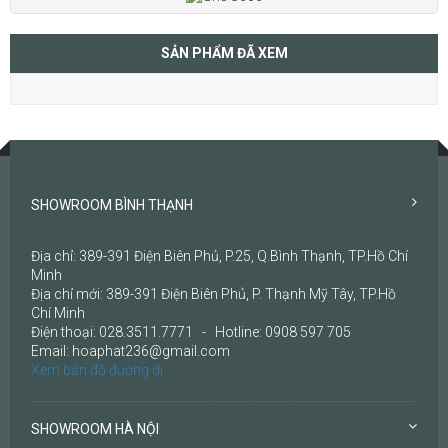
SẢN PHẨM ĐÃ XEM
SHOWROOM BÌNH THẠNH
Địa chỉ: 389-391 Điện Biên Phủ, P.25, Q.Bình Thạnh, TP.Hồ Chí
Minh
Địa chỉ mới: 389-391 Điện Biên Phủ, P. Thạnh Mỹ Tây, TP.Hồ
Chí Minh
Điện thoại: 028.3511.7771 - Hotline: 0908 597 705
Email: hoaphat236@gmail.com
Xem bản đồ đường đi
SHOWROOM HÀ NỘI