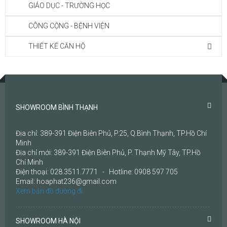
GIÁO DỤC - TRƯỜNG HỌC
CÔNG CỘNG - BỆNH VIỆN
THIẾT KẾ CĂN HỘ
SHOWROOM BÌNH THẠNH
Địa chỉ: 389-391 Điện Biên Phủ, P.25, Q.Bình Thạnh, TP.Hồ Chí
Minh
Địa chỉ mới: 389-391 Điện Biên Phủ, P. Thạnh Mỹ Tây, TP.Hồ
Chí Minh
Điện thoại: 028.3511.7771 - Hotline: 0908 597 705
Email: hoaphat236@gmail.com
Xem bản đồ đường đi
SHOWROOM HÀ NỘI