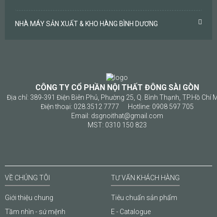
NHÀ MÁY SẢN XUẤT & KHO HÀNG BÌNH DƯƠNG
CÔNG TY CỔ PHẦN NỘI THẤT ĐÔNG SÀI GÒN
Địa chỉ: 389-391 Điện Biên Phủ, Phường 25, Q. Bình Thạnh, TP.Hồ Chí 
Điện thoại: 028.3512 7777 Hotline: 0908 597 705
Email: dsgnoithat@gmail.com
MST: 0310 150 823
VỀ CHÚNG TÔI
TƯ VẤN KHÁCH HÀNG
Giới thiệu chung
Tiêu chuẩn sản phẩm
Tầm nhìn - sứ mệnh
E - Catalogue