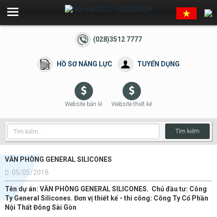
(028)3512 7777
HỒ SƠ NĂNG LỰC
TUYỂN DỤNG
Website bán lẻ
Website thiết kế
Tìm kiếm
VĂN PHÒNG GENERAL SILICONES
05/05/2018
Tên dự án: VĂN PHÒNG GENERAL SILICONES. Chủ đầu tư: Công
Ty General Silicones. Đơn vị thiết kế - thi công: Công Ty Cổ Phần
Nội Thất Đông Sài Gòn