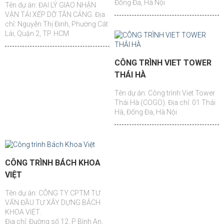
Đống Đa, Hà Nội
Tên dự án: ĐẠI LÝ GIAO NHẬN
VẬN TẢI XẾP DỠ TÂN CẢNG. Địa
chỉ: Nguyễn Thị Định, Phường Cát
Lái, Quận 2, TP. HCM
CÔNG TRÌNH VIET TOWER
THÁI HÀ
Tên dự án: Công trình Viet Tower
Thái Hà (COGO). Địa chỉ: 01 Thái
Hà, Đống Đa, Hà Nội
CÔNG TRÌNH BÁCH KHOA
VIỆT
Tên dự án: CÔNG TY CPTM TƯ
VẤN ĐẦU TƯ XÂY DỰNG BÁCH
KHOA VIỆT.
Địa chỉ: Đường số 12, P Bình An,