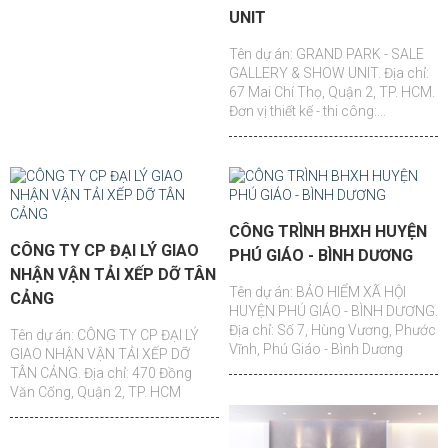
UNIT
Tên dự án: GRAND PARK - SALE
GALLERY & SHOW UNIT. Địa chỉ:
67 Mai Chí Thọ, Quận 2, TP. HCM.
Đơn vị thiết kế - thi công:...
CÔNG TRÌNH BHXH HUYỆN
CÔNG TY CP ĐẠI LÝ GIAO
PHÚ GIÁO - BÌNH DƯƠNG
NHẬN VẬN TẢI XẾP DỠ TÂN
Tên dự án: BẢO HIỂM XÃ HỘI
CẢNG
HUYỆN PHÚ GIÁO - BÌNH DƯƠNG.
Địa chỉ: Số 7, Hùng Vương, Phước
Tên dự án: CÔNG TY CP ĐẠI LÝ
Vĩnh, Phú Giáo - Bình Dương
GIAO NHẬN VẬN TẢI XẾP DỠ
TÂN CẢNG. Địa chỉ: 470 Đồng
Văn Cống, Quận 2, TP. HCM