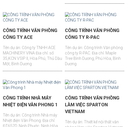
CÔNG TRÌNH VĂN PHÒNG
CÔNG TRÌNH VĂN PHÒNG
CÔNG TY ACE
CÔNG TY R-PAC
Tên dự án: Công ty TNHH ACE
Tên dự án: Công trình Văn phòng
MACHINERY VINA Địa chỉ: số
công ty R-PAC. Địa chỉ: Maple
35,KCN VSIP II, Hòa Phú, Thủ Dầu
Tree Bình Dương, Phú Hòa, Bình
Một, Bình Dương
Dương
CÔNG TRÌNH NHÀ MÁY
CÔNG TRÌNH VĂN PHÒNG
NHIỆT ĐIỆN VÂN PHONG 1
LÀM VIỆC SPARTON
VIETNAM
Tên dự án: Công trình Nhà máy
Nhiệt điện Vân Phong. Địa chỉ:
Tên dự án: Thiết kế nội thất văn
ĐT652D, Ninh Phước, Ninh Hòa,