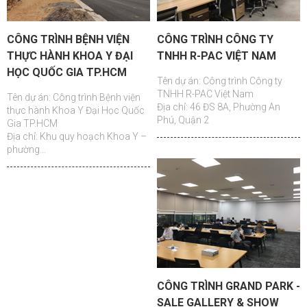
CÔNG TRÌNH BỆNH VIỆN
CÔNG TRÌNH CÔNG TY
THỰC HÀNH KHOA Y ĐẠI
TNHH R-PAC VIỆT NAM
HỌC QUỐC GIA TP.HCM
Tên dự án: Công trình Công ty
TNHH R-PAC Việt Nam
Tên dự án: Công trình Bệnh viện
Địa chỉ: 46 ĐS 8A, Phường An
thực hành Khoa Y Đại Học Quốc
Phú, Quận 2
Gia TP.HCM
Địa chỉ: Khu quy hoạch Khoa Y –
phường...
CÔNG TRÌNH GRAND PARK -
SALE GALLERY & SHOW