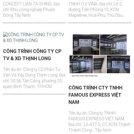
CONCEPT LIAN-TA-SHING. Địa
TNHH O.V VINA. Địa chỉ: Lô 2,
chỉ: Khu công nghiệp Phước
đường Tiên Phong 10, KCN
Đông Tây Ninh
Mapletree, Hoà Phú, Thủ Dầu...
CÔNG TRÌNH CÔNG TY CP
TV & XD THỊNH LONG
Tên dự án: Công ty Cổ Phần Tư
Vấn Và Xây Dựng Thịnh Long. Địa
chỉ: Số 56 Tân Cảng, phường 25,
quận Bình Thạnh, TP.HCM
CÔNG TRÌNH CTY TNHH
FAMOUS EXPRESS VIỆT
NAM
Tên dự án: Công ty TNHH
FAMOUS EXPRESS VIỆT NAM.
Địa chỉ: Lô A17.5, C1, KCN Thành
Thành Công - Tây Ninh