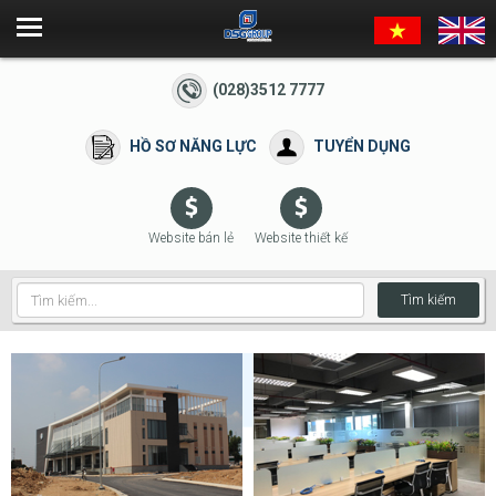
(028)3512 7777
HỒ SƠ NĂNG LỰC
TUYỂN DỤNG
Website bán lẻ
Website thiết kế
Tìm kiếm