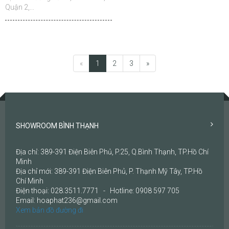
Quận 2,...
«
1
2
3
»
SHOWROOM BÌNH THẠNH
Địa chỉ: 389-391 Điện Biên Phủ, P.25, Q.Bình Thạnh, TP.Hồ Chí
Minh
Địa chỉ mới: 389-391 Điện Biên Phủ, P. Thạnh Mỹ Tây, TP.Hồ
Chí Minh
Điện thoại: 028.3511.7771 - Hotline: 0908 597 705
Email: hoaphat236@gmail.com
Xem bản đồ đường đi