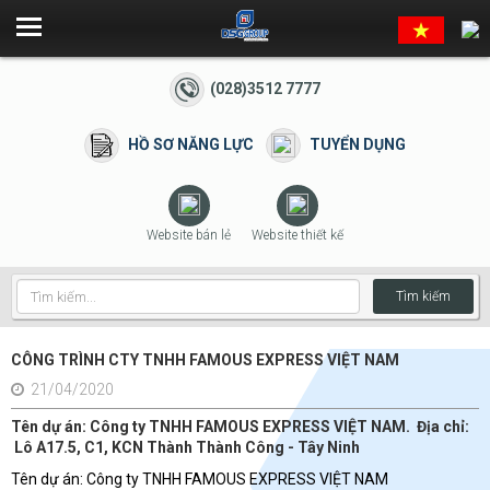
(028)3512 7777
HỒ SƠ NĂNG LỰC
TUYỂN DỤNG
Website bán lẻ
Website thiết kế
Tìm kiếm
CÔNG TRÌNH CTY TNHH FAMOUS EXPRESS VIỆT NAM
21/04/2020
Tên dự án: Công ty TNHH FAMOUS EXPRESS VIỆT NAM. Địa chỉ:
Lô A17.5, C1, KCN Thành Thành Công - Tây Ninh
Tên dự án: Công ty TNHH FAMOUS EXPRESS VIỆT NAM
S