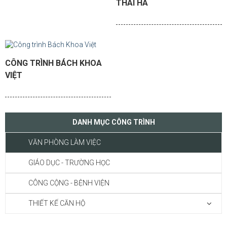
THÁI HÀ
CÔNG TRÌNH BÁCH KHOA
VIỆT
DANH MỤC CÔNG TRÌNH
VĂN PHÒNG LÀM VIỆC
GIÁO DỤC - TRƯỜNG HỌC
CÔNG CỘNG - BỆNH VIỆN
THIẾT KẾ CĂN HỘ