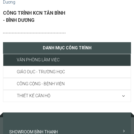
CÔNG TRÌNH KCN TÂN BÌNH
- BÌNH DƯƠNG
DANH MỤC CÔNG TRÌNH
VĂN PHÒNG LÀM VIỆC
GIÁO DỤC - TRƯỜNG HỌC
CÔNG CỘNG - BỆNH VIỆN
THIẾT KẾ CĂN HỘ
SHOWROOM BÌNH THẠNH