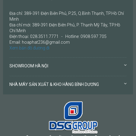
Địa chỉ: 389-391 Điện Biên Phủ, P.25, Q.Bình Thạnh, TP.Hồ Chí
Minh
Địa chỉ mới: 389-391 Điện Biên Phủ, P. Thạnh Mỹ Tây, TP.Hồ
Chí Minh
Điện thoại: 028.3511.7771 - Hotline: 0908 597 705
Email: hoaphat236@gmail.com
Xem bản đồ đường đi
SHOWROOM HÀ NỘI
NHÀ MÁY SẢN XUẤT & KHO HÀNG BÌNH DƯƠNG