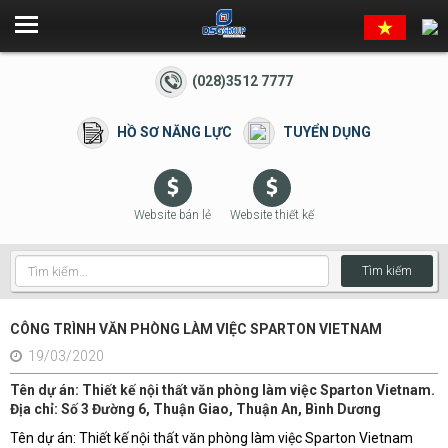
(028)3512 7777
HỒ SƠ NĂNG LỰC
TUYỂN DỤNG
Website bán lẻ
Website thiết kế
Tìm kiếm
CÔNG TRÌNH VĂN PHÒNG LÀM VIỆC SPARTON VIETNAM
19/03/2020
Tên dự án: Thiết kế nội thất văn phòng làm việc Sparton Vietnam.
Địa chỉ: Số 3 Đường 6, Thuận Giao, Thuận An, Bình Dương
ọp
Tên dự án: Thiết kế nội thất văn phòng làm việc Sparton Vietnam
K