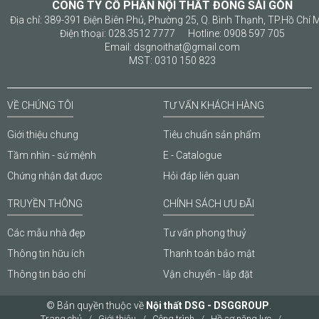
CÔNG TY CỔ PHẦN NỘI THẤT ĐÔNG SÀI GÒN
Địa chỉ: 389-391 Điện Biên Phủ, Phường 25, Q. Bình Thạnh, TP.Hồ Chí 
Điện thoại: 028.3512 7777 Hotline: 0908 597 705
Email: dsgnoithat@gmail.com
MST: 0310 150 823
VỀ CHÚNG TÔI
TƯ VẤN KHÁCH HÀNG
Giới thiệu chung
Tiêu chuẩn sản phẩm
Tầm nhìn - sứ mệnh
E - Catalogue
Chứng nhận đạt được
Hỏi đáp liên quan
TRUYỀN THÔNG
CHÍNH SÁCH ƯU ĐÃI
Các mẫu nhà đẹp
Tư vấn phong thuỷ
Thông tin hữu ích
Thanh toán bảo mật
Thông tin báo chí
Vận chuyển - lắp đặt
© Bản quyền thuộc về
Nội thất DSG - DSGGROUP
.
Trang chủ
Giới thiệu
Công trình
Hồ sơ năng lực