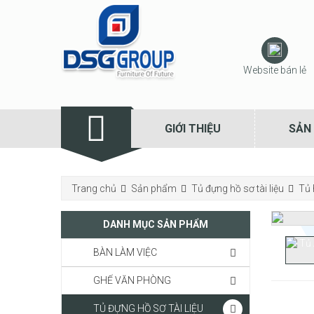
Website bán lẻ
GIỚI THIỆU
SẢN
Trang chủ
Sản phẩm
Tủ đựng hồ sơ tài liệu
Tủ 
DANH MỤC SẢN PHẨM
BÀN LÀM VIỆC
GHẾ VĂN PHÒNG
TỦ ĐỰNG HỒ SƠ TÀI LIỆU