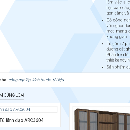
làm việc ại 
liệu cao cấp
gọn gàng và 
Gỗ công nghi
với người dù
mọt, mang đ
không gian.
Tủ gồm 2 phầ
đường cắt gh
Phần trên tủ
thiết kế này 
Sản phẩm đư
hóa:
công nghiệp
,
kích thước
,
tài liệu
M CÙNG LOẠI
Kiểu dáng: Tủ hồ sơ cao cấp
Chất liệu: MFC phủ melamine
Tủ lãnh đạo ARC3604
Kích thước: Rộng 2900 x Sâu 500
2420