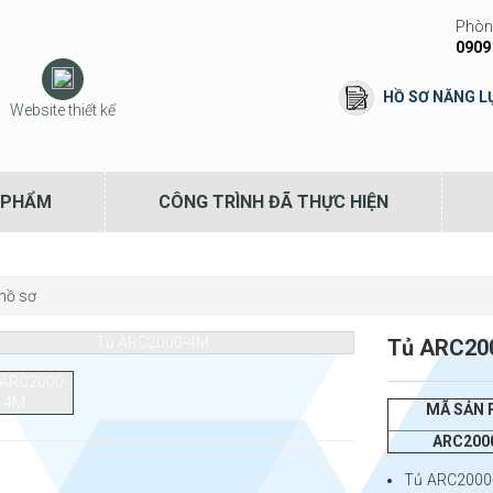
Phòng
0909
HỒ SƠ NĂNG L
Website thiết kế
 PHẨM
CÔNG TRÌNH ĐÃ THỰC HIỆN
hồ sơ
Tủ ARC20
MÃ SẢN
ARC200
Tủ ARC2000-