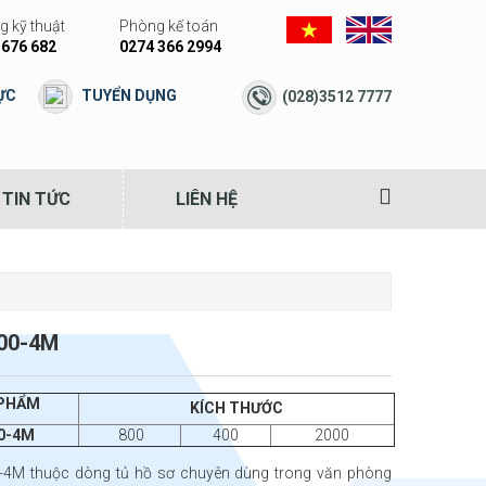
 kỹ thuật
Phòng kế toán
 676 682
0274 366 2994
ỰC
TUYỂN DỤNG
(028)3512 7777
TIN TỨC
LIÊN HỆ
00-4M
 PHẨM
KÍCH THƯỚC
0-4M
800
400
2000
4M thuộc dòng tủ hồ sơ chuyên dùng trong văn phòng