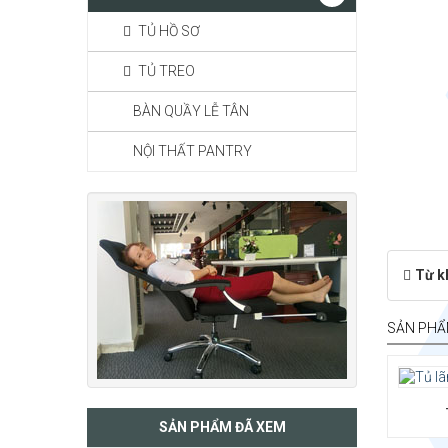
TỦ HỒ SƠ
TỦ TREO
BÀN QUẦY LỄ TÂN
NỘI THẤT PANTRY
Từ k
SẢN PHẨ
SẢN PHẨM ĐÃ XEM