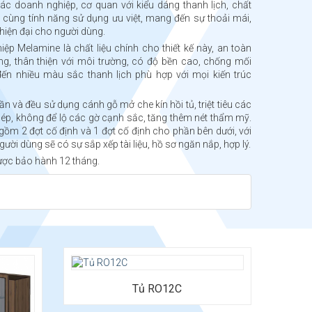
các doanh nghiệp, cơ quan với kiểu dáng thanh lịch, chất
, cùng tính năng sử dụng ưu việt, mang đến sự thoải mái,
hiện đại cho người dùng.
ệp Melamine là chất liệu chính cho thiết kế này, an toàn
ng, thân thiện với môi trường, có độ bền cao, chống mối
ến nhiều màu sắc thanh lịch phù hợp với mọi kiến trúc
n và đều sử dụng cánh gỗ mở che kín hồi tủ, triệt tiêu các
ép, không để lộ các gờ cạnh sắc, tăng thêm nét thẩm mỹ.
 gồm 2 đợt cố định và 1 đợt cố định cho phần bên dưới, với
người dùng sẽ có sự sắp xếp tài liệu, hồ sơ ngăn nắp, hợp lý.
ợc bảo hành 12 tháng.
Tủ RO12C
 x Cao