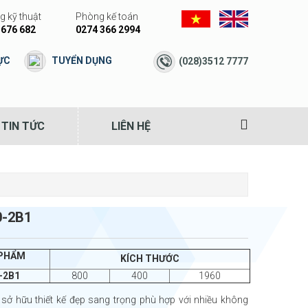
 kỹ thuật
Phòng kế toán
 676 682
0274 366 2994
ỰC
TUYỂN DỤNG
(028)3512 7777
TIN TỨC
LIÊN HỆ
0-2B1
 PHẨM
KÍCH THƯỚC
-2B1
800
400
1960
sở hữu thiết kế đẹp sang trọng phù hợp với nhiều không