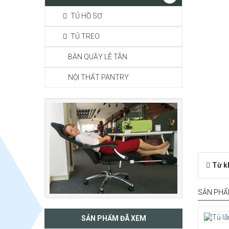
TỦ HỒ SƠ
TỦ TREO
BÀN QUẦY LỄ TÂN
NỘI THẤT PANTRY
Từ k
SẢN PHẨ
SẢN PHẨM ĐÃ XEM