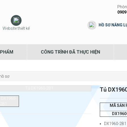
Phòng
0909
HỒ SƠ NĂNG L
Website thiết kế
 PHẨM
CÔNG TRÌNH ĐÃ THỰC HIỆN
hồ sơ
Tủ DX196
MÃ SẢN
DX1960
DX1960-2B1 