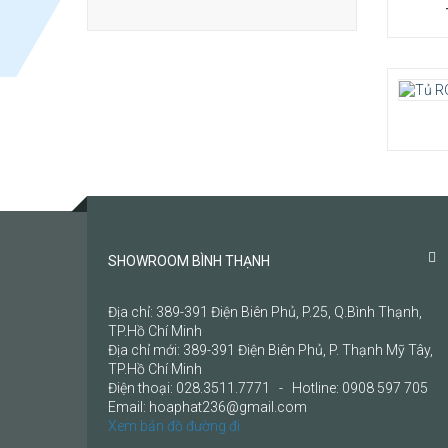
SHOWROOM BÌNH THẠNH
Địa chỉ: 389-391 Điện Biên Phủ, P.25, Q.Bình Thạnh,
TP.Hồ Chí Minh
Địa chỉ mới: 389-391 Điện Biên Phủ, P. Thạnh Mỹ Tây,
TP.Hồ Chí Minh
Điện thoại: 028.3511.7771 - Hotline: 0908 597 705
Email: hoaphat236@gmail.com
Xem bản đồ đường đi