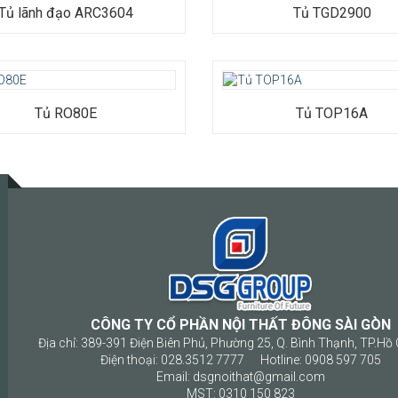
Chất liệu: MFC phủ melamine
Tủ lãnh đạo ARC3604
Tủ TGD2900
Kích thước: Rộng 2900 x Sâu 500
2420
Bảo hành: 12 tháng
Tủ RO80E
Tủ TOP16A
CÔNG TY CỔ PHẦN NỘI THẤT ĐÔNG SÀI GÒN
Địa chỉ: 389-391 Điện Biên Phủ, Phường 25, Q. Bình Thạnh, TP.Hồ 
Điện thoại: 028.3512 7777 Hotline: 0908 597 705
Email: dsgnoithat@gmail.com
MST: 0310 150 823