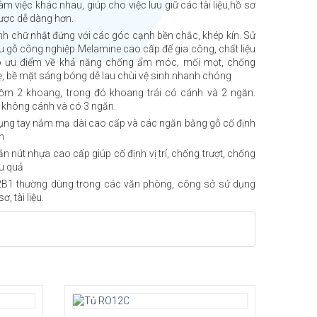
m việc khác nhau, giúp cho việc lưu giữ các tài liệu,hồ sơ
ược dễ dàng hơn.
hình chữ nhật đứng với các góc cạnh bền chắc, khép kín. Sử
ệu gỗ công nghiệp Melamine cao cấp để gia công, chất liệu
 ưu điểm về khả năng chống ẩm móc, mối mọt, chống
ẹ, bề mặt sáng bóng dễ lau chùi vệ sinh nhanh chóng
gồm 2 khoang, trong đó khoang trái có cánh và 2 ngăn.
 không cánh và có 3 ngăn.
ụng tay nắm mạ dài cao cấp và các ngăn bằng gỗ cố định
n
n nút nhựa cao cấp giúp cố định vị trí, chống trượt, chống
ệu quả
B1 thường dùng trong các văn phòng, công sở sử dụng
ơ, tài liệu.