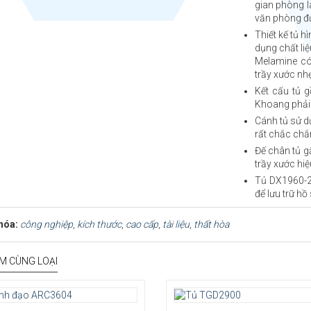
gian phòng là
văn phòng đ
Thiết kế tủ 
dụng chất li
Melamine có
trầy xước nh
Kết cấu tủ 
Khoang phải
Cánh tủ sử d
rất chắc chắ
Đế chân tủ gắ
trầy xước hi
Tủ DX1960-2
để lưu trữ hồ s
hóa:
công nghiệp
,
kích thước
,
cao cấp
,
tài liệu
,
thất hòa
M CÙNG LOẠI
Kiểu dáng: Tủ hồ sơ cao cấp