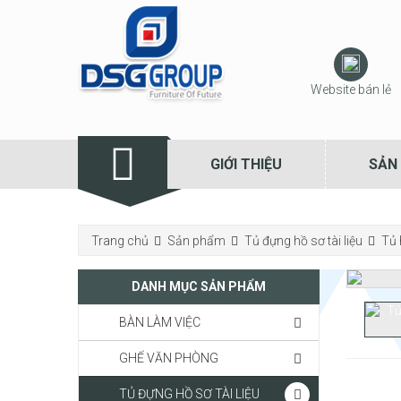
Website bán lẻ
GIỚI THIỆU
SẢN
Trang chủ
Sản phẩm
Tủ đựng hồ sơ tài liệu
Tủ 
DANH MỤC SẢN PHẨM
BÀN LÀM VIỆC
GHẾ VĂN PHÒNG
TỦ ĐỰNG HỒ SƠ TÀI LIỆU