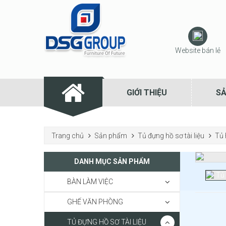
Website bán lẻ
GIỚI THIỆU
S
Trang chủ
Sản phẩm
Tủ đựng hồ sơ tài liệu
Tủ 
DANH MỤC SẢN PHẨM
BÀN LÀM VIỆC
GHẾ VĂN PHÒNG
TỦ ĐỰNG HỒ SƠ TÀI LIỆU