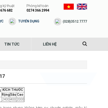
 kỹ thuật
Phòng kế toán
 676 682
0274 366 2994
ỰC
TUYỂN DỤNG
(028)3512 7777
TIN TỨC
LIÊN HỆ
17
KÍCH THƯỚC
M
Rộng
Sâu
Cao
2400
400
2000
ng trọng nhưng không kém sự chuyên nghiệp, mẫu tủ