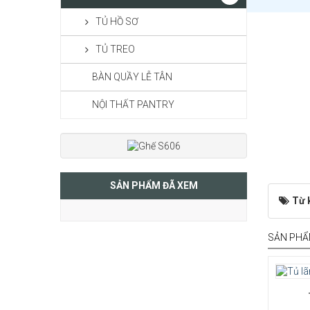
TỦ HỒ SƠ
TỦ TREO
BÀN QUẦY LỄ TÂN
NỘI THẤT PANTRY
SẢN PHẨM ĐÃ XEM
Từ 
SẢN PHẨ