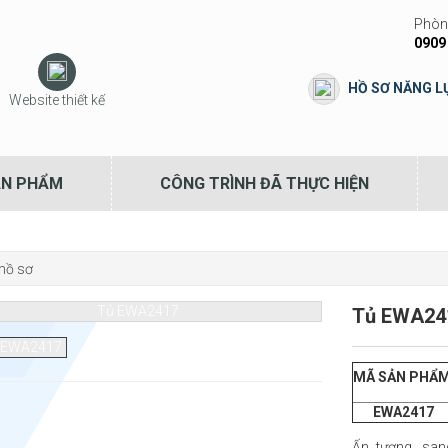
Phòng
0909
HỒ SƠ NĂNG L
Website thiết kế
ẢN PHẨM
CÔNG TRÌNH ĐÃ THỰC HIỆN
hồ sơ
Tủ EWA24
MÃ SẢN PHẨ
EWA2417
Ấn tượng, sa