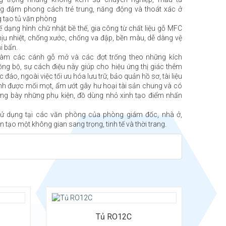
đậm phong cách trẻ trung, năng động và thoát xác ở
 tạo tủ văn phòng
ế dạng hình chữ nhật bề thế, gia công từ chất liệu gỗ MFC
ịu nhiệt, chống xước, chống va đập, bền màu, dễ dàng vệ
i bẩn.
làm các cánh gỗ mở và các đợt trống theo những kích
ng bộ, sự cách điệu này giúp cho hiệu ứng thị giác thêm
 đáo, ngoài việc tối ưu hóa lưu trữ, bảo quản hồ sơ, tài liệu
ánh được mối mọt, ẩm ướt gây hư hoại tài sản chung và có
 trưng bày những phụ kiện, đồ dùng nhỏ xinh tạo điểm nhấn
sử dụng tại các văn phòng của phòng giám đốc, nhà ở,
ôn tạo một không gian sang trọng, tinh tế và thời trang.
Tủ RO12C
 x Cao