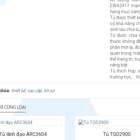
EWA2417 mang 
hạng mục sáng
Tủ được thiết k
có khả năng ch
sinh lau chùi bụ
Tủ được chia 
thước không đồ
phần mới lạ, độc
quan trọng, tr
thể trang trí,
riêng biệt.
Tủ thích hợp 
trường học,... t
khóa:
thiết kế
,
cao cấp
,
hồ sơ
M CÙNG LOẠI
Kiểu dáng: Tủ hồ sơ cao cấp
Chất liệu: MFC phủ melamine
Tủ lãnh đạo ARC3604
Tủ TGD2900
Kích thước: Rộng 2900 x Sâu 500