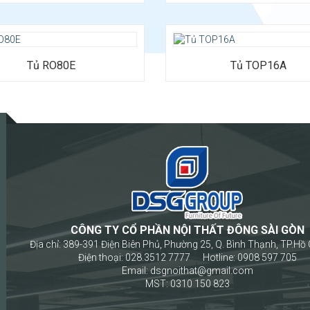
2420
Bảo hành: 12 tháng
Tủ RO80E
Tủ TOP16A
CÔNG TY CỔ PHẦN NỘI THẤT ĐÔNG SÀI GÒN
Địa chỉ: 389-391 Điện Biên Phủ, Phường 25, Q. Bình Thạnh, TP.Hồ 
Điện thoại: 028.3512 7777 Hotline: 0908 597 705
Email: dsgnoithat@gmail.com
MST: 0310 150 823