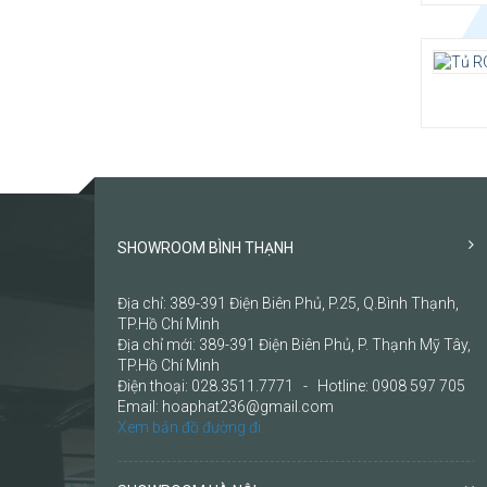
SHOWROOM BÌNH THẠNH
Địa chỉ: 389-391 Điện Biên Phủ, P.25, Q.Bình Thạnh,
TP.Hồ Chí Minh
Địa chỉ mới: 389-391 Điện Biên Phủ, P. Thạnh Mỹ Tây,
TP.Hồ Chí Minh
Điện thoại: 028.3511.7771 - Hotline: 0908 597 705
Email: hoaphat236@gmail.com
Xem bản đồ đường đi