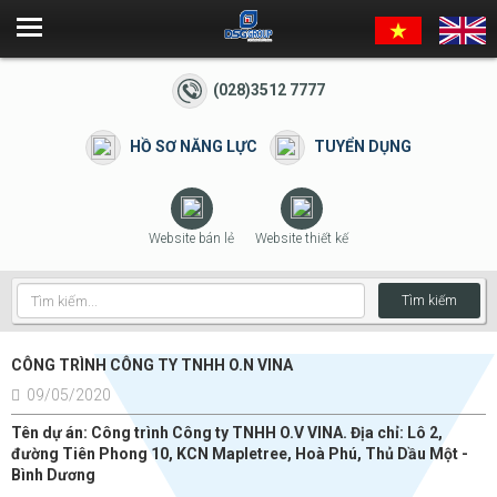
(028)3512 7777
HỒ SƠ NĂNG LỰC
TUYỂN DỤNG
Website bán lẻ
Website thiết kế
Tìm kiếm
CÔNG TRÌNH CÔNG TY TNHH O.N VINA
09/05/2020
Tên dự án: Công trình Công ty TNHH O.V VINA. Địa chỉ: Lô 2,
đường Tiên Phong 10, KCN Mapletree, Hoà Phú, Thủ Dầu Một -
Bình Dương