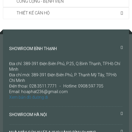
CÔNG CỘNG - BỆNH VIỆN
THIẾT KẾ CĂN HỘ
SHOWROOM BÌNH THẠNH
Địa chỉ: 389-391 Điện Biên Phủ, P.25, Q.Bình Thạnh, TP.Hồ Chí
Minh
Địa chỉ mới: 389-391 Điện Biên Phủ, P. Thạnh Mỹ Tây, TP.Hồ
Chí Minh
Điện thoại: 028.3511.7771 - Hotline: 0908 597 705
Email: hoaphat236@gmail.com
Xem bản đồ đường đi
SHOWROOM HÀ NỘI