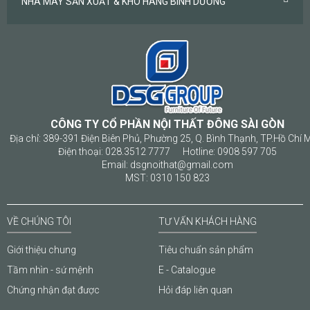
NHÀ MÁY SẢN XUẤT & KHO HÀNG BÌNH DƯƠNG
CÔNG TY CỔ PHẦN NỘI THẤT ĐÔNG SÀI GÒN
Địa chỉ: 389-391 Điện Biên Phủ, Phường 25, Q. Bình Thạnh, TP.Hồ Chí 
Điện thoại: 028.3512 7777 Hotline: 0908 597 705
Email: dsgnoithat@gmail.com
MST: 0310 150 823
VỀ CHÚNG TÔI
TƯ VẤN KHÁCH HÀNG
Giới thiệu chung
Tiêu chuẩn sản phẩm
Tầm nhìn - sứ mệnh
E - Catalogue
Chứng nhận đạt được
Hỏi đáp liên quan