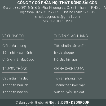
CÔNG TY CỔ PHẦN NỘI THẤT ĐÔNG SÀI GÒN
Địa chỉ: 389-391 Điện Biên Phủ, Phường 25, Q. Bình Thạnh, TP.Hồ Chí 
Điện thoại: 028.3512 7777 Hotline: 0908 597 705
Email: dsgnoithat@gmail.com
MST: 0310 150 823
VỀ CHÚNG TÔI
TƯ VẤN KHÁCH HÀNG
Giới thiệu chung
Tiêu chuẩn sản phẩm
Tầm nhìn - sứ mệnh
E - Catalogue
Chứng nhận đạt được
Hỏi đáp liên quan
TRUYỀN THÔNG
CHÍNH SÁCH ƯU ĐÃI
Các mẫu nhà đẹp
Tư vấn phong thuỷ
Thông tin hữu ích
Thanh toán bảo mật
Thông tin báo chí
Vận chuyển - lắp đặt
© Bản quyền thuộc về
Nội thất DSG - DSGGROUP
.