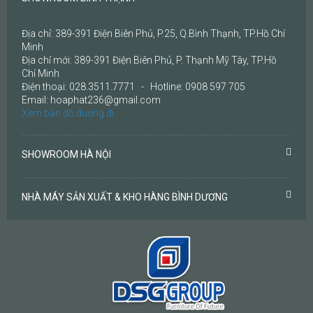
Địa chỉ: 389-391 Điện Biên Phủ, P.25, Q.Bình Thạnh, TP.Hồ Chí
Minh
Địa chỉ mới: 389-391 Điện Biên Phủ, P. Thạnh Mỹ Tây, TP.Hồ
Chí Minh
Điện thoại: 028.3511.7771 - Hotline: 0908 597 705
Email: hoaphat236@gmail.com
Xem bản đồ đường đi
SHOWROOM HÀ NỘI
NHÀ MÁY SẢN XUẤT & KHO HÀNG BÌNH DƯƠNG