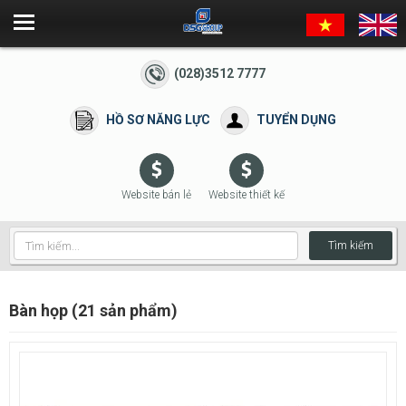
(028)3512 7777
HỒ SƠ NĂNG LỰC
TUYỂN DỤNG
Website bán lẻ
Website thiết kế
Tìm kiếm
Bàn họp (21 sản phẩm)