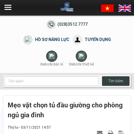
(028)3512 7777
HỒ SƠ NĂNG LỰC
TUYỂN DỤNG
Website bán lẻ
Website thiết kế
Tìm kiếm
Mẹo vặt chọn tủ đầu giường cho phòng
ngủ gia đình
Thứ tư - 03/11/2021 14:57