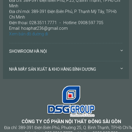
Địa chỉ: 389-391 Điện Biên Phủ, P.25, Q.Bình Thạnh, TP.Hồ Chí
Minh
Địa chỉ mới: 389-391 Điện Biên Phủ, P. Thạnh Mỹ Tây, TP.Hồ
Chí Minh
Điện thoại: 028.3511.7771 - Hotline: 0908 597 705
Email: hoaphat236@gmail.com
Xem bản đồ đường đi
SHOWROOM HÀ NỘI
NHÀ MÁY SẢN XUẤT & KHO HÀNG BÌNH DƯƠNG
CÔNG TY CỔ PHẦN NỘI THẤT ĐÔNG SÀI GÒN
Địa chỉ: 389-391 Điện Biên Phủ, Phường 25, Q. Bình Thạnh, TP.Hồ Chí 