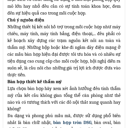
mô lớn hay nhỏ đều cần có sự tính toán khoa học, đem
đến sự hiệu quả cao trong mỗi cuộc họp.
Chú ý nguồn điện
Những thiết bị kết nối hỗ trợ trong mỗi cuộc họp như máy
chiếu, máy tính, máy tính bảng, điện thoại,... đều phải có
kế hoạch xây dựng các trạm nguồn kết nối an toàn và
thẩm mỹ. Những hộp hoặc khe đi ngầm dây điện mạng ở
các mẫu bàn họp hiện đại được tối ưu hóa và có nhiều sự
tiện dụng cao cung cấp cho mỗi cuộc họp, hội nghị diễn ra
suôn sẻ, là cầu nối cho những giá trị lợi ích được đưa vào
thực tiễn.
Bàn họp thiết kế thẩm mỹ
Lựa chọn bàn họp hãy xem xét ảnh hưởng đến tính thẩm
mỹ của kết cấu không gian tổng thể căn phòng như thế
nào và có tương thích với các đồ nội thất xung quanh hay
không?
Đa dạng và phong phú mẫu mã, được sử dụng phổ biến
nhất là bàn chữ nhật,
bàn họp tròn DSG
, bàn oval, bàn