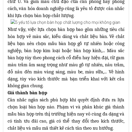
chữ U. Và gam màu chủ đạo của căn phòng hay phong
cách, văn hóa doanh nghiệp cũng là yếu tố được cân nhắc
khi lựa chọn bàn họp chất lượng.
Như vậy, việc lựa chọn bàn họp bao gồm những tiêu chí
hòa hợp về màu sắc, kiểu dáng và chất liệu bàn. Về chất
liệu bạn nên chọn mẫu bàn họp gỗ tự nhiên hoặc công
nghiệp, bàn họp kim loại hoặc bàn họp kính,... Màu sắc
bàn họp tùy theo phong cách cổ điển hay hiện đại, từ gam
màu trầm ấm sang trọng như màu gỗ tự nhiên, nâu trầm,
đỏ nâu đến màu vàng sáng, màu be, màu sữa,... Về hình
dạng, tùy vào kích thước mà bạn triển khai với kết cấu
không gian chung.
Giá thành bàn họp
Cân nhắc ngân sách phù hợp khi quyết định đưa ra lựa
chọn loại bàn họp nào. Phạm vi và phân khúc giá thành
mẫu bàn họp trên thị trường hiện nay vô cùng đa dạng và
có tính ưu đãi cao, giá có thể thay đổi theo kích thước,
chất liệu và mẫu mã thiết kế cách tân theo xu hướng.