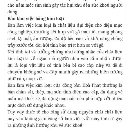
cho nấm mốc sản sinh gây tác hại xấu đến sức khoẻ người
dùng.
Bàn làm việc bằng kim loại
Bàn làm việc kim loại là chất liệu đại diện cho diện mạo
công nghiệp, thường kết hợp với gỗ màu tối mang phong
cách lạ mắt, ấn tượng. Có độ bền cao và khả năng chống
trầy xước tốt, đòi hỏi tính bảo trì ít hơn so với gỗ.
Nét tĩnh tại và tưởng chừng như cứng nhắc của chất liệu
kim loại là vẻ ngoài mà người nhìn vào cảm nhận được
lại là loại vật liệu có tính bền bỉ cao cấp, nhẹ và dễ di
chuyển không sợ va đập mạnh gây ra những hiện tượng
như cấn, móp, vỡ.
Bàn làm việc kim loại của dòng bàn Hoà Phát thường là
bàn chân sắt, thép, mạ sơn tĩnh điện cao cấp, đa dạng về
mẫu mã thiết kế, đa dạng màu sắc nên phù hợp với nhiều
mục đích sử dụng khác nhau.
Tuy vậy thực tế cho rằng sử dụng nguyên chất chất liệu
này vào không gian công sở làm việc với máy tính sẽ gây
ra những ảnh hưởng xấu về sức khoẻ.