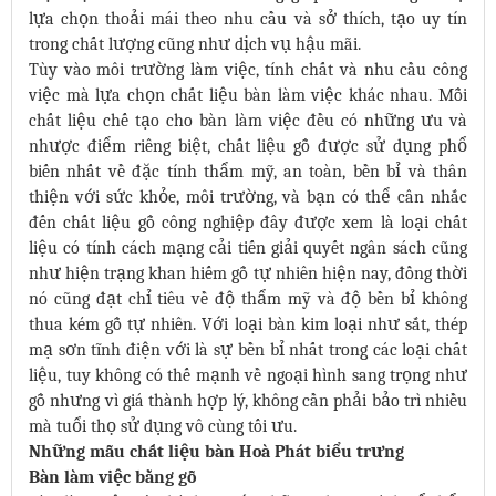
lựa chọn thoải mái theo nhu cầu và sở thích, tạo uy tín
trong chất lượng cũng như dịch vụ hậu mãi.
Tùy vào môi trường làm việc, tính chất và nhu cầu công
việc mà lựa chọn chất liệu bàn làm việc khác nhau. Mỗi
chất liệu chế tạo cho bàn làm việc đều có những ưu và
nhược điểm riêng biệt, chất liệu gỗ được sử dụng phổ
biến nhất về đặc tính thẩm mỹ, an toàn, bền bỉ và thân
thiện với sức khỏe, môi trường, và bạn có thể cân nhắc
đến chất liệu gỗ công nghiệp đây được xem là loại chất
liệu có tính cách mạng cải tiến giải quyết ngân sách cũng
như hiện trạng khan hiếm gỗ tự nhiên hiện nay, đồng thời
nó cũng đạt chỉ tiêu về độ thẩm mỹ và độ bền bỉ không
thua kém gỗ tự nhiên. Với loại bàn kim loại như sắt, thép
mạ sơn tĩnh điện với là sự bền bỉ nhất trong các loại chất
liệu, tuy không có thế mạnh về ngoại hình sang trọng như
gỗ nhưng vì giá thành hợp lý, không cần phải bảo trì nhiều
mà tuổi thọ sử dụng vô cùng tối ưu.
Những mẫu chất liệu bàn Hoà Phát biểu trưng
Bàn làm việc bằng gỗ