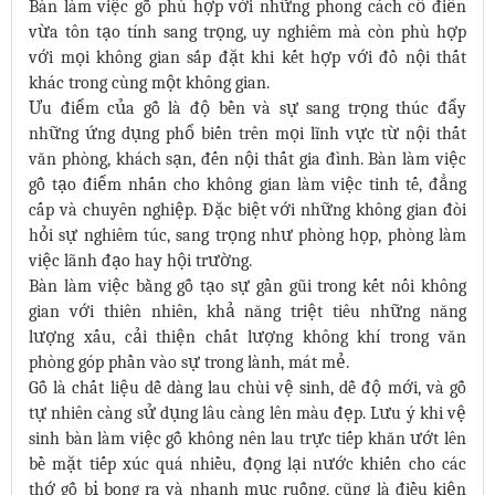
Bàn làm việc gỗ phù hợp với những phong cách cổ điển
vừa tôn tạo tính sang trọng, uy nghiêm mà còn phù hợp
với mọi không gian sắp đặt khi kết hợp với đồ nội thất
khác trong cùng một không gian.
Ưu điểm của gỗ là độ bền và sự sang trọng thúc đẩy
những ứng dụng phổ biến trên mọi lĩnh vực từ nội thất
văn phòng, khách sạn, đến nội thất gia đình. Bàn làm việc
gỗ tạo điểm nhấn cho không gian làm việc tinh tế, đẳng
cấp và chuyên nghiệp. Đặc biệt với những không gian đòi
hỏi sự nghiêm túc, sang trọng như phòng họp, phòng làm
việc lãnh đạo hay hội trường.
Bàn làm việc bằng gỗ tạo sự gần gũi trong kết nối không
gian với thiên nhiên, khả năng triệt tiêu những năng
lượng xấu, cải thiện chất lượng không khí trong văn
phòng góp phần vào sự trong lành, mát mẻ.
Gỗ là chất liệu dễ dàng lau chùi vệ sinh, dễ độ mới, và gỗ
tự nhiên càng sử dụng lâu càng lên màu đẹp. Lưu ý khi vệ
sinh bàn làm việc gỗ không nên lau trực tiếp khăn ướt lên
bề mặt tiếp xúc quá nhiều, đọng lại nước khiến cho các
thớ gỗ bị bong ra và nhanh mục ruỗng, cũng là điều kiện