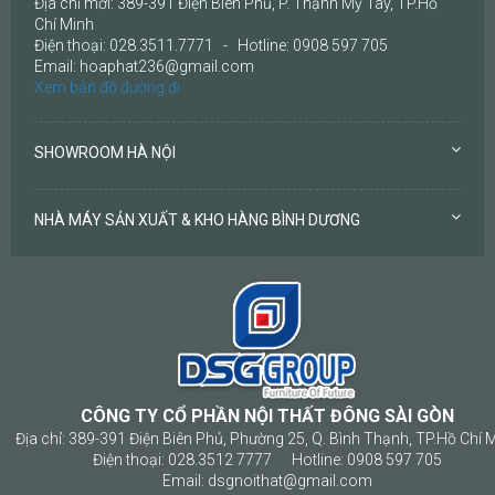
Địa chỉ mới: 389-391 Điện Biên Phủ, P. Thạnh Mỹ Tây, TP.Hồ
Chí Minh
Điện thoại: 028.3511.7771 - Hotline: 0908 597 705
Email: hoaphat236@gmail.com
Xem bản đồ đường đi
SHOWROOM HÀ NỘI
NHÀ MÁY SẢN XUẤT & KHO HÀNG BÌNH DƯƠNG
CÔNG TY CỔ PHẦN NỘI THẤT ĐÔNG SÀI GÒN
Địa chỉ: 389-391 Điện Biên Phủ, Phường 25, Q. Bình Thạnh, TP.Hồ Chí 
Điện thoại: 028.3512 7777 Hotline: 0908 597 705
Email: dsgnoithat@gmail.com