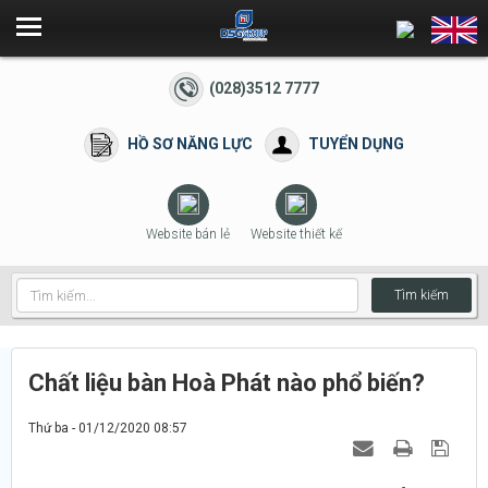
(028)3512 7777
HỒ SƠ NĂNG LỰC
TUYỂN DỤNG
Website bán lẻ
Website thiết kế
Tìm kiếm
Chất liệu bàn Hoà Phát nào phổ biến?
Thứ ba - 01/12/2020 08:57